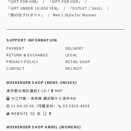
「GIFT FOR HIM」
「GIFT FOR HER」
「GIFT UNDER 10,000 YEN」
「OUTLET / SALE」
「雨の日プロダクト」
Men's Style for Women
SUPPORT INFORMATION
PAYMENT
DELIVERY
RETURN & EXCHANGE
LEGAL
PRIVACY POLICY
RETAIL SHOP
CONTACT
RECRUIT
WEEKENDER SHOP (MENS-UNISEX)
東京都台東区蔵前3-18-7
MAP
大江戸線・浅草線 蔵前駅から徒歩4分
11:00-20:00（月曜定休）
03-5825-4609
WEBSITE
WEEKENDER SHOP ANDEL (WOMENS)