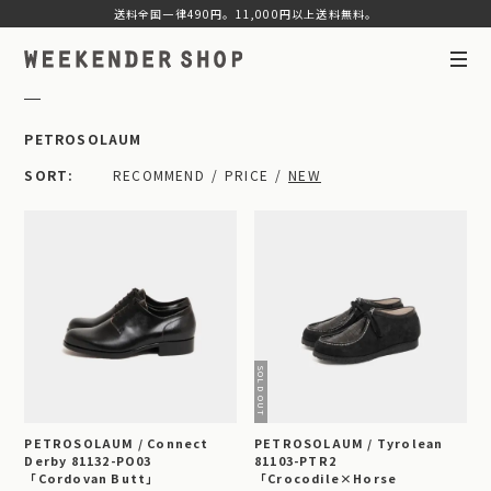
送料全国一律490円。11,000円以上送料無料。
PETROSOLAUM
SORT
RECOMMEND
PRICE
NEW
PETROSOLAUM / Connect
PETROSOLAUM / Tyrolean
Derby 81132-PO03
81103-PTR2
「Cordovan Butt」
「Crocodile×Horse