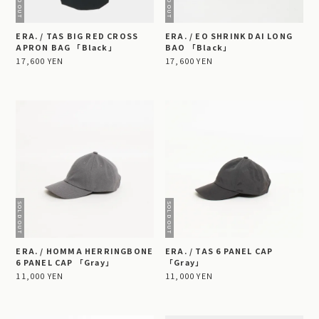
ERA. / TAS BIG RED CROSS
ERA. / EO SHRINK DAI LONG
APRON BAG 「Black」
BAO 「Black」
17,600 YEN
17,600 YEN
ERA. / HOMMA HERRINGBONE
ERA. / TAS 6 PANEL CAP
6 PANEL CAP 「Gray」
「Gray」
11,000 YEN
11,000 YEN