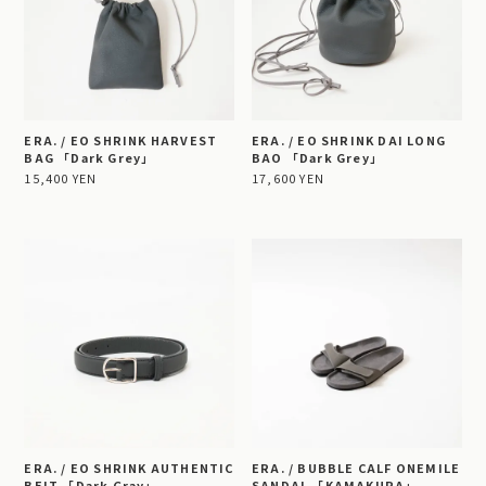
ERA. / EO SHRINK HARVEST
ERA. / EO SHRINK DAI LONG
BAG 「Dark Grey」
BAO 「Dark Grey」
15,400 YEN
17,600 YEN
ERA. / EO SHRINK AUTHENTIC
ERA. / BUBBLE CALF ONEMILE
BELT 「Dark Gray」
SANDAL 「KAMAKURA」