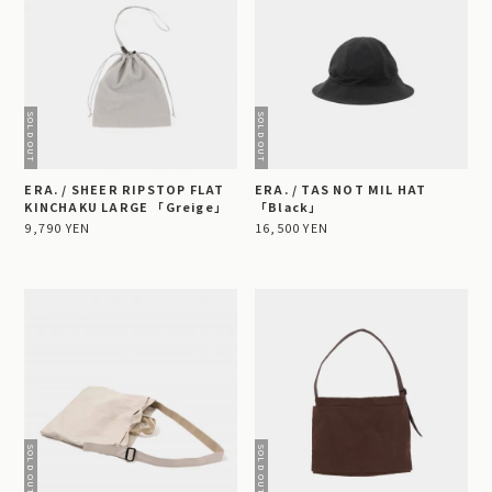
ERA. / SHEER RIPSTOP FLAT
ERA. / TAS NOT MIL HAT
KINCHAKU LARGE 「Greige」
「Black」
9,790 YEN
16,500 YEN