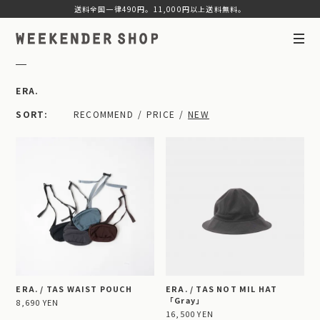
送料全国一律490円。11,000円以上送料無料。
ERA.
SORT
RECOMMEND
PRICE
NEW
ERA. / TAS WAIST POUCH
ERA. / TAS NOT MIL HAT
「Gray」
8,690 YEN
16,500 YEN