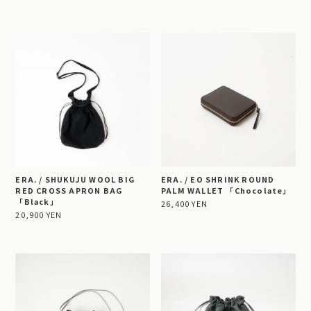
ERA. / SHUKUJU WOOL BIG
ERA. / EO SHRINK ROUND
RED CROSS APRON BAG
PALM WALLET 「Chocolate」
「Black」
26,400 YEN
20,900 YEN