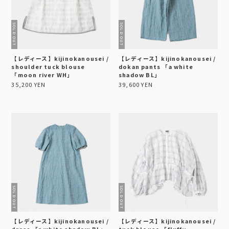
【レディース】kijinokanousei /
【レディース】kijinokanousei /
shoulder tuck blouse
dokan pants 「a white
「moon river WH」
shadow BL」
35,200 YEN
39,600 YEN
【レディース】kijinokanousei /
【レディース】kijinokanousei /