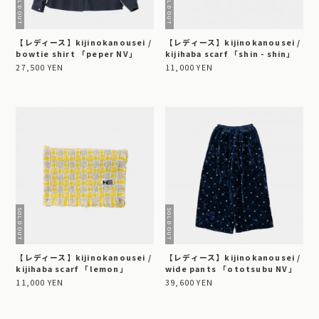
【レディース】kijinokanousei /
【レディース】kijinokanousei /
bowtie shirt 「peper NV」
kijihaba scarf 「shin - shin」
27,500 YEN
11,000 YEN
【レディース】kijinokanousei /
【レディース】kijinokanousei /
kijihaba scarf 「lemon」
wide pants 「ototsubu NV」
11,000 YEN
39,600 YEN