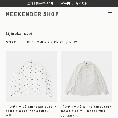
送料全国一律490円。11,000円以上送料無料。
kijinokanosei
SORT
RECOMMEND
PRICE
NEW
【レディース】kijinokanousei /
【レディース】kijinokanousei /
shirt blouse 「ototsubu
bowtie shirt 「peper WH」
WH」
27,500 YEN