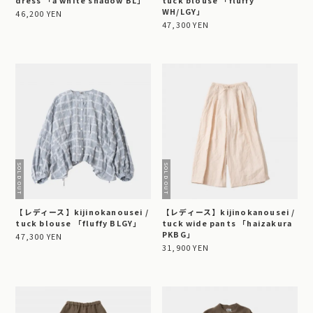
dress 「a white shadow BL」
tuck blouse 「fluffy
WH/LGY」
46,200 YEN
47,300 YEN
【レディース】kijinokanousei /
【レディース】kijinokanousei /
tuck blouse 「fluffy BLGY」
tuck wide pants 「haizakura
PKBG」
47,300 YEN
31,900 YEN