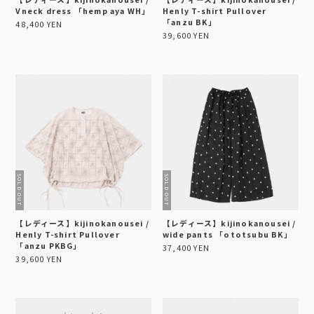
Vneck dress 「hemp aya WH」
Henly T-shirt Pullover
「anzu BK」
48,400 YEN
39,600 YEN
【レディース】kijinokanousei /
【レディース】kijinokanousei /
Henly T-shirt Pullover
wide pants 「ototsubu BK」
「anzu PKBG」
37,400 YEN
39,600 YEN