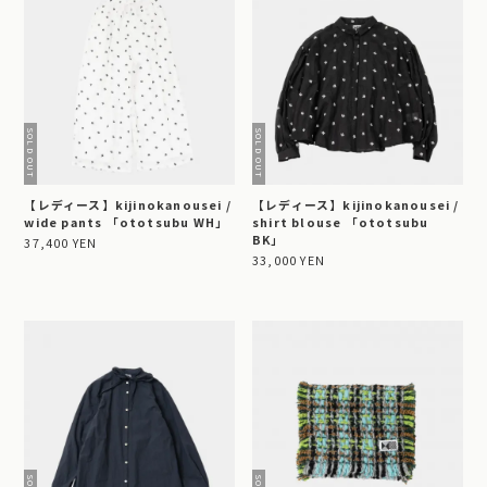
【レディース】kijinokanousei /
【レディース】kijinokanousei /
wide pants 「ototsubu WH」
shirt blouse 「ototsubu
BK」
37,400 YEN
33,000 YEN