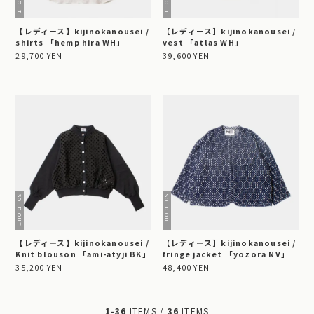
【レディース】kijinokanousei /
【レディース】kijinokanousei /
shirts 「hemp hira WH」
vest 「atlas WH」
29,700 YEN
39,600 YEN
【レディース】kijinokanousei /
【レディース】kijinokanousei /
Knit blouson 「ami-atyji BK」
fringe jacket 「yozora NV」
35,200 YEN
48,400 YEN
1-36
ITEMS /
36
ITEMS