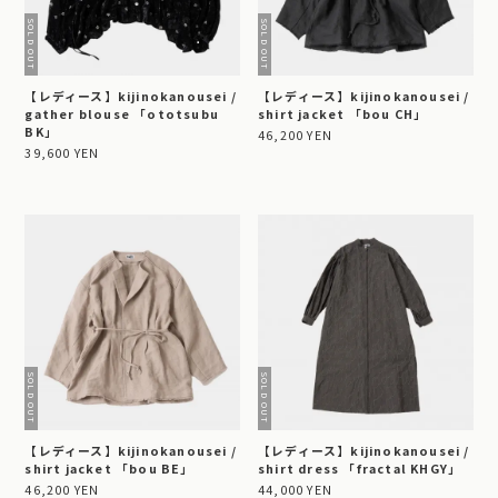
【レディース】kijinokanousei /
【レディース】kijinokanousei /
gather blouse 「ototsubu
shirt jacket 「bou CH」
BK」
46,200 YEN
39,600 YEN
【レディース】kijinokanousei /
【レディース】kijinokanousei /
shirt jacket 「bou BE」
shirt dress 「fractal KHGY」
46,200 YEN
44,000 YEN