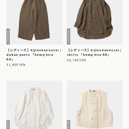
【レディース】kijinokanousei /
【レディース】kijinokanousei /
dokan pants 「hemp hira
shirts 「hemp hira KH」
KH」
29,700 YEN
31,900 YEN