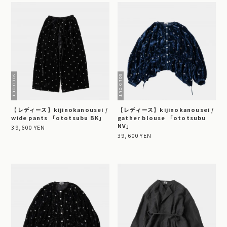
【レディース】kijinokanousei /
【レディース】kijinokanousei /
wide pants 「ototsubu BK」
gather blouse 「ototsubu
NV」
39,600 YEN
39,600 YEN