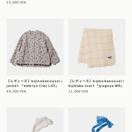
33,000 YEN
【レディース】kijinokanousei /
【レディース】kijinokanousei /
jacket 「embryo (Iw) LGY」
kijihaba scarf 「jyugoya WH」
69,300 YEN
11,000 YEN