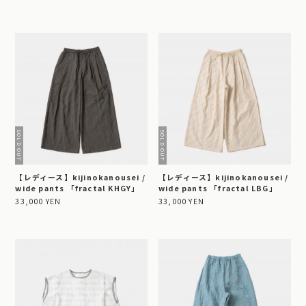
【レディース】kijinokanousei /
【レディース】kijinokanousei /
wide pants 「fractal KHGY」
wide pants 「fractal LBG」
33,000 YEN
33,000 YEN