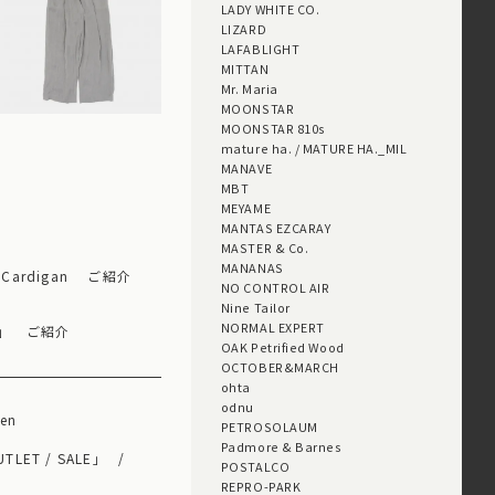
LADY WHITE CO.
LIZARD
LAFABLIGHT
MITTAN
Mr. Maria
MOONSTAR
MOONSTAR 810s
mature ha. / MATURE HA._MIL
MANAVE
MBT
MEYAME
MANTAS EZCARAY
MASTER & Co.
MANANAS
 Cardigan ご紹介
NO CONTROL AIR
Nine Tailor
NORMAL EXPERT
ップ」 ご紹介
OAK Petrified Wood
OCTOBER&MARCH
ohta
odnu
men
PETROSOLAUM
Padmore & Barnes
TLET / SALE」
POSTALCO
REPRO-PARK