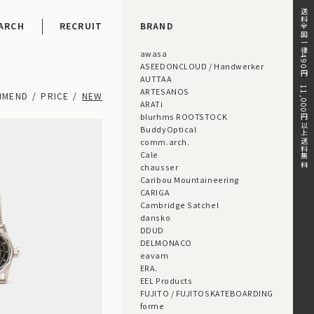
送料全国一律490円。11,000円以上送料無料。
ARCH
RECRUIT
BRAND
awasa
ASEEDONCLOUD / Handwerker
AUTTAA
ARTESANOS
MMEND
PRICE
NEW
ARATi
blurhms ROOTSTOCK
BuddyOptical
comm.arch.
Cale
chausser
Caribou Mountaineering
CARIGA
Cambridge Satchel
dansko
DDUD
DELMONACO
eavam
ERA.
EEL Products
FUJITO / FUJITOSKATEBOARDING
forme