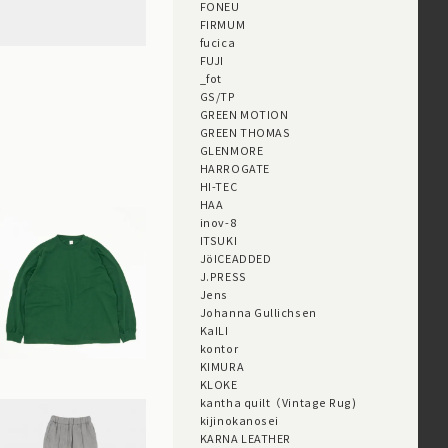
FONEU
FIRMUM
fucica
FUJI
_fot
GS/TP
GREEN MOTION
GREEN THOMAS
GLENMORE
HARROGATE
HI-TEC
HAA
inov-8
ITSUKI
JöICEADDED
J.PRESS
Jens
Johanna Gullichsen
KaILI
kontor
KIMURA
KLOKE
kantha quilt（Vintage Rug)
kijinokanosei
KARNA LEATHER