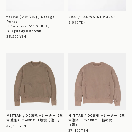
forme (フォルメ) / Change
ERA. / TAS WAIST POUCH
Purse
8,690 YEN
「Cordovan×DOUBLE」
Burgundy×Brown
35,200 YEN
MITTAN / OC裏毛トレーナー（草
MITTAN / OC裏毛トレーナー（草
木濃染） T-48DC 「胡桃（濃）」
木濃染） T-48DC 「栃の実
（濃）」
37,400 YEN
37,400 YEN