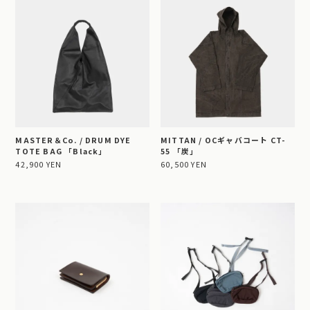
MASTER＆Co. / DRUM DYE
MITTAN / OCギャバコート CT-
TOTE BAG 「Black」
55 「炭」
42,900 YEN
60,500 YEN