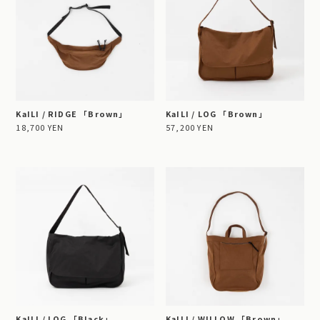
KaILI / RIDGE 「Brown」
KaILI / LOG 「Brown」
18,700 YEN
57,200 YEN
KaILI / LOG 「Black」
KaILI / WILLOW 「Brown」