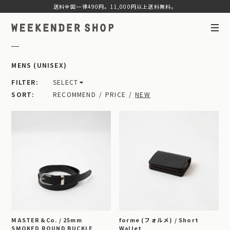
送料全国一律490円。11,000円以上送料無料。
MENS (UNISEX)
FILTER
SELECT
SORT
RECOMMEND
PRICE
NEW
MASTER＆Co. / 25mm
forme (フォルメ) / Short
SMOKED ROUND BUCKLE
Wallet