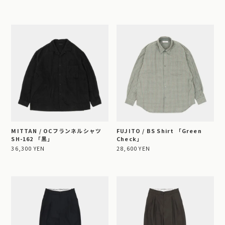
MITTAN / OCフランネルシャツ
FUJITO / BS Shirt 「Green
SH-162 「黒」
Check」
36,300 YEN
28,600 YEN