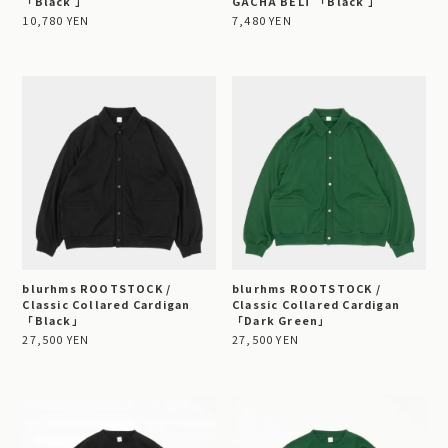
「Black 」
GACHA BELT 「Black 」
10,780 YEN
7,480 YEN
blurhms ROOTSTOCK /
blurhms ROOTSTOCK /
Classic Collared Cardigan
Classic Collared Cardigan
「Black」
「Dark Green」
27,500 YEN
27,500 YEN