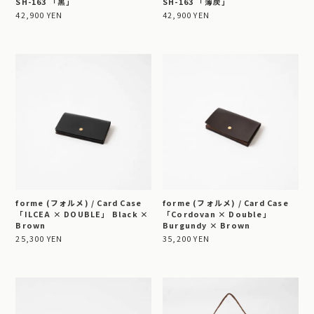
SH-163 「黒」
SH-163 「薄炭」
42,900 YEN
42,900 YEN
forme (フォルメ) / Card Case
forme (フォルメ) / Card Case
「ILCEA × DOUBLE」 Black ×
「Cordovan × Double」
Brown
Burgundy × Brown
25,300 YEN
35,200 YEN