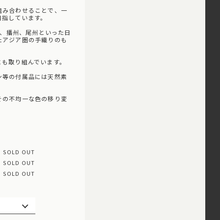
組み合わせることで、一
目指しています。
州、播州、尾州といった日
たアジア圏の手織りのも
にも取り組んでいます。
ン等の付属品には天然素
その不均一な色の移り変
SOLD OUT
SOLD OUT
SOLD OUT