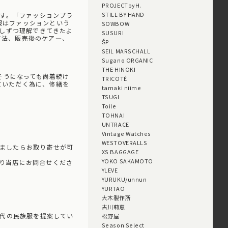
PROJECTbyH.
STILL BY HAND
です。「ファッションブラ
服はファッションという
SOWBOW
少しずつ理解できてきたよ
SUSURI
方法、販売後のケア―、
ŠP
SEIL MARSCHALL
Sugano ORGANIC
THE HINOKI
れそうになっても尚着続け
TRICOTÉ
ていただく為に、修繕を
tamaki niime
TSUGI
Toile
TOHNAI
UNTRACE
Vintage Watches
WESTOVERALLS
ありましたらお取り寄せが可
XS BAGGAGE
YOKO SAKAMOTO
より当店にお問合せくださ
YLEVE
YURUKU/unnun
YURTAO
大木製作所
古川莉恵
現代の民族服を提案してい
松野屋
Season Select