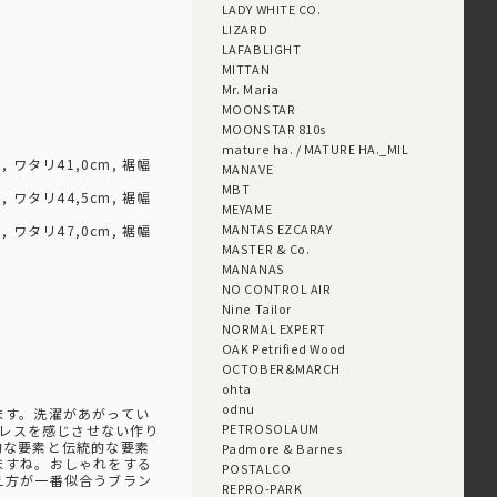
LADY WHITE CO.
LIZARD
LAFABLIGHT
MITTAN
Mr. Maria
MOONSTAR
MOONSTAR 810s
mature ha. / MATURE HA._MIL
m, ワタリ41,0cm, 裾幅
MANAVE
MBT
m, ワタリ44,5cm, 裾幅
MEYAME
MANTAS EZCARAY
m, ワタリ47,0cm, 裾幅
MASTER & Co.
MANANAS
NO CONTROL AIR
Nine Tailor
NORMAL EXPERT
OAK Petrified Wood
OCTOBER&MARCH
ohta
odnu
ます。洗濯があがってい
PETROSOLAUM
トレスを感じさせない作り
的な要素と伝統的な要素
Padmore & Barnes
ますね。おしゃれをする
POSTALCO
え方が一番似合うブラン
REPRO-PARK