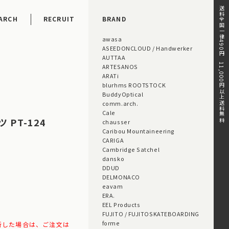
送料全国一律490円。11,000円以上送料無料。
ARCH
RECRUIT
BRAND
awasa
ASEEDONCLOUD / Handwerker
AUTTAA
ARTESANOS
ARATi
blurhms ROOTSTOCK
BuddyOptical
comm.arch.
Cale
 PT-124
chausser
Caribou Mountaineering
CARIGA
Cambridge Satchel
dansko
DDUD
DELMONACO
eavam
ERA.
EEL Products
FUJITO / FUJITOSKATEBOARDING
forme
断した場合は、ご注文は