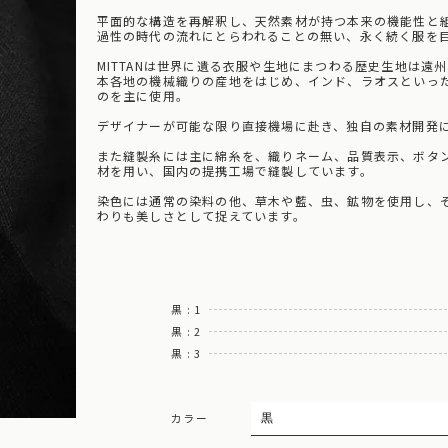
平面的な構造を再解釈し、天然素材が持つ本来の機能性と
過性の時代の流れにとらわれることの無い、永く続く服を
MITTANは世界に遺る衣服や生地にまつわる歴史生地は遠
本各地の機械織りの産地をはじめ、インド、ラオスといっ
のを主に使用。
デザイナーが可能な限り直接機場に赴き、独自の素材開発
また縫製糸には主に綿糸を、織りネーム、品質表示、ボタ
材を用い、国内の提携工場で縫製しています。
染色には通常の染料の他、草木や藍、虫、鉱物を使用し、
わりも美しさとして捉えています。
黒 : 1
黒 : 2
黒 : 3
カラー