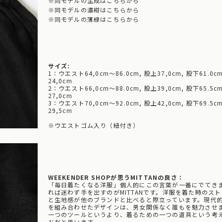
※
同モデルの生成はこちらから
※
同モデルの濃紺はこちらから
※
同モデルの薄緑はこちらから
サイズ:
1：ウエスト64,0cm～86.0cm, 股上37,0cm, 股下61.0c
24,0cm
2：ウエスト66,0cm～88.0cm, 股上39,0cm, 股下65.5c
27,0cm
3：ウエスト70,0cm～92.0cm, 股上42,0cm, 股下69.5c
29,5cm
※ウエストゴム入り（紐付き）
WEEKENDER SHOPが思うMITTANの良さ：
「毎日着たくなる洋服」個人的にこの言葉が一番にでてき
れば迷わず手を出すのがMITTANです。洋服を着た時のス
と生地感が他のブランドと比べると際立っています。現代
を組み合わせたデザインは、男女関係なく誰もを魅力させ
一つのツールというより、着るための一つの道具という考
ドだと思います。