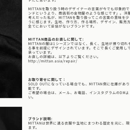
MITTANを取り扱う時のデザイナーの言葉が今でも印象的
ンドというより、商店街の金物屋のような感じです」。洋
考えだった私が、MITTANを取り扱ってこの言葉の意味を
うに感じます。生地、作り方、作る場所、デザイン、販売
全てにおいて妥協がないブランドです。
MITTAN商品のお直しに関して:
MITTANの服は1シーズンではなく、長く、生地が擦り切
る事を前提にデザインされています。そこで長くご愛用し
承っています。
お直しの詳細は、以下よりご覧ください。
http://mittan.asia/repair/
お取り寄せに関して：
SOLD OUTになっている場合でも、MITTAN側に在庫が
能です。
ご希望の場合は、メール、お電話、インスタグラムのDM
い。
ブランド説明:
MITTANは世界に遺る衣服や生地にまつわる歴史を元に、
ます。