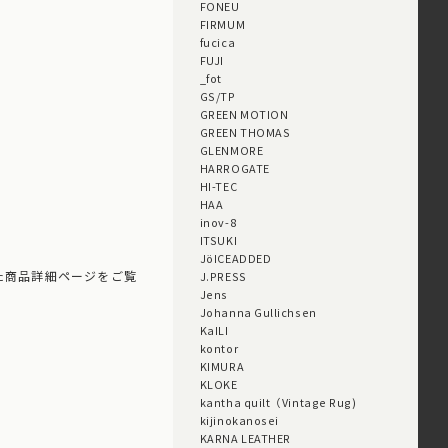
FONEU
FIRMUM
fucica
FUJI
_fot
GS/TP
GREEN MOTION
GREEN THOMAS
GLENMORE
HARROGATE
HI-TEC
HAA
inov-8
ITSUKI
JöICEADDED
た商品詳細ページをご覧
J.PRESS
Jens
Johanna Gullichsen
KaILI
kontor
KIMURA
KLOKE
kantha quilt（Vintage Rug)
kijinokanosei
KARNA LEATHER