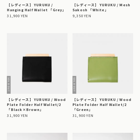
【レディース】 YURUKU /
【レディース】 YURUKU / Mesh
Hanging Half Wallet 「Grey」
Sakosh 「White」
31,900 YEN
9,350 YEN
【レディース】 YURUKU / Wood
【レディース】 YURUKU / Wood
Plate Folder Half Wallet/2
Plate Folder Half Wallet/2
「Black×Brown」
「Green」
31,900 YEN
31,900 YEN