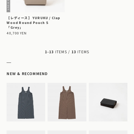
【レディース】 YURUKU / Clap
Wood Round Pouch S
「Grey」
40,700 YEN
1-13
ITEMS /
13
ITEMS
NEW & RECOMMEND