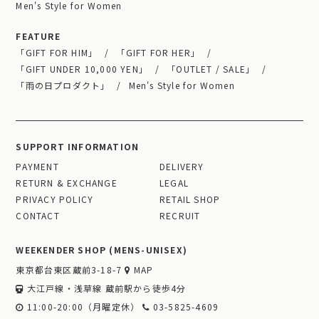
Men's Style for Women
FEATURE
「GIFT FOR HIM」
「GIFT FOR HER」
「GIFT UNDER 10,000 YEN」
「OUTLET / SALE」
「雨の日プロダクト」
Men's Style for Women
SUPPORT INFORMATION
PAYMENT
DELIVERY
RETURN & EXCHANGE
LEGAL
PRIVACY POLICY
RETAIL SHOP
CONTACT
RECRUIT
WEEKENDER SHOP (MENS-UNISEX)
東京都台東区蔵前3-18-7
MAP
大江戸線・浅草線 蔵前駅から徒歩4分
11:00-20:00（月曜定休）
03-5825-4609