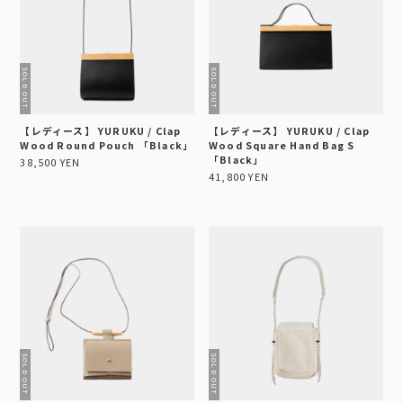
【レディース】 YURUKU / Clap
【レディース】 YURUKU / Clap
Wood Round Pouch 「Black」
Wood Square Hand Bag S
「Black」
38,500 YEN
41,800 YEN