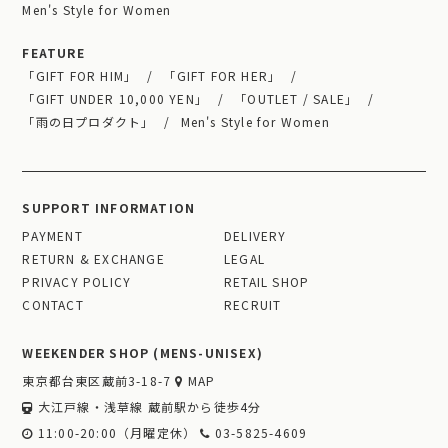
Men's Style for Women
FEATURE
「GIFT FOR HIM」
「GIFT FOR HER」
「GIFT UNDER 10,000 YEN」
「OUTLET / SALE」
「雨の日プロダクト」
Men's Style for Women
SUPPORT INFORMATION
PAYMENT
DELIVERY
RETURN & EXCHANGE
LEGAL
PRIVACY POLICY
RETAIL SHOP
CONTACT
RECRUIT
WEEKENDER SHOP (MENS-UNISEX)
東京都台東区蔵前3-18-7
MAP
大江戸線・浅草線 蔵前駅から徒歩4分
11:00-20:00（月曜定休）
03-5825-4609