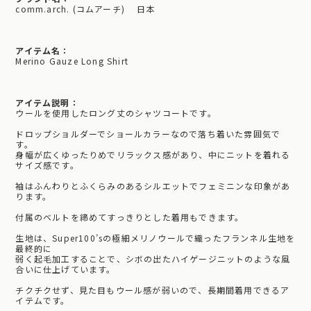
comm.arch. (コムアーチ) 日本
アイテム名：
Merino Gauze Long Shirt
アイテム説明：
ウールを使用したロング丈のシャツコートです。
ドロップショルダーでショールカラーなので落ち着いた雰囲気で
す。
身幅が広くゆったりめでリラックス感があり、中にニットを着れる
サイズ感です。
袖はふんわりとふくらみのあるシルエットでフェミニンな印象があ
ります。
付属のベルトを締めてすっきりとした着用もできます。
生地は、Super100’sの極細メリノウールで織ったフランネル生地を
最終的に
弱く起毛加工することで、シボの出たハイゲージニットのような風
合いに仕上げています。
チクチクせず、見た目もウール感が弱いので、長期間着用できるア
イテムです。