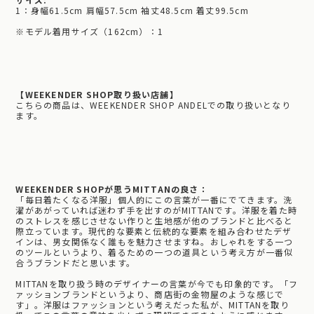
1：身幅61.5cm 肩幅57.5cm 袖丈48.5cm 着丈99.5cm
※モデル着用サイズ（162cm）：1
【WEEKENDER SHOP取り扱い店舗】
こちらの商品は、WEEKENDER SHOP ANDELでの取り扱いとなり
ます。
WEEKENDER SHOPが思うMITTANの良さ：
「毎日着たくなる洋服」個人的にこの言葉が一番にでてきます。洗
濯があがっていれば迷わず手を出すのがMITTANです。洋服を着た時
のストレスを感じさせない作りと生地感が他のブランドと比べると
際立っています。現代的な要素と伝統的な要素を組み合わせたデザ
インは、男女関係なく誰もを魅力させますね。おしゃれをする一つ
のツールというより、着るための一つの道具という考え方が一番似
合うブランドだと思います。
MITTANを取り扱う時のデザイナーの言葉が今でも印象的です。「フ
ァッションブランドというより、商店街の金物屋のような感じで
す」。洋服はファッションという考えだった私が、MITTANを取り