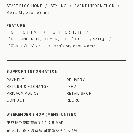
STAFF BLOG HOME
STYLING
EVENT INFORMATION
Men's Style for Women
FEATURE
「GIFT FOR HIM」
「GIFT FOR HER」
「GIFT UNDER 10,000 YEN」
「OUTLET / SALE」
「雨の日プロダクト」
Men's Style for Women
SUPPORT INFORMATION
PAYMENT
DELIVERY
RETURN & EXCHANGE
LEGAL
PRIVACY POLICY
RETAIL SHOP
CONTACT
RECRUIT
WEEKENDER SHOP (MENS-UNISEX)
東京都台東区蔵前3-18-7
MAP
大江戸線・浅草線 蔵前駅から徒歩4分