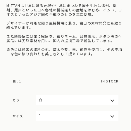
MITTANは世界に遺る衣服や生地にまつわる歴史生地は遠州、播
州、尾州といった日本各地の機械織りの産地をはじめ、インド、ラ
オスといったアジア圏の手織りのものを主に使用。
デザイナーが可能な限り直接機場に赴き、独自の素材開発にも取り
組んでいます。
また縫製糸には主に綿糸を、織りネーム、品質表示、ボタン等の付
属品には天然素材を用い、国内の提携工場で縫製しています。
染色には通常の染料の他、草木や藍、虫、鉱物を使用し、その不均
一な色の移り変わりも美しさとして捉えています。
白 : 1
IN STOCK
カラー
サイズ