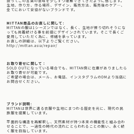
扱ってこの言葉の意味を少しずつ理解できてきたように感じます。
生地、作り方、作る場所、デザイン、販売方法、販売後のケア―、
全てにおいて妥協がないブランドです。
MITTAN商品のお直しに関して:
MITTANの服は1シーズンではなく、長く、生地が擦り切れそうにな
っても尚着続ける事を前提にデザインされています。そこで長くご
愛用していただく為に、修繕を承っています。
お直しの詳細は、以下よりご覧ください。
http://mittan.asia/repair/
お取り寄せに関して：
SOLD OUTになっている場合でも、MITTAN側に在庫がありましたら
お取り寄せが可能です。
ご希望の場合は、メール、お電話、インスタグラムのDMより当店に
お問合せください。
ブランド説明:
MITTANは世界に遺る衣服や生地にまつわる歴史を元に、現代の民
族服を提案しています。
平面的な構造を再解釈し、天然素材が持つ本来の機能性と組み合わ
せることで、一過性の時代の流れにとらわれることの無い、永く続
く服を目指しています。