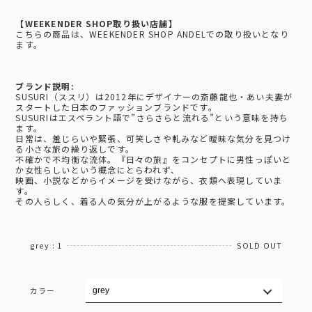
【WEEKENDER SHOP取り扱い店舗】
こちらの商品は、WEEKENDER SHOP ANDELでの取り扱いとなり
ます。
ブランド説明:
SUSURI（ススリ）は2012年にデザイナーの斎藤龍也・あい夫妻が
スタートした日本のファッションブランドです。
SUSURIはエスペラント語で”さらさらと流れる”という意味を持ち
ます。
日常は、羞じらいや緊張、可笑しさや軋みなど曖昧な気分を見つけ
る小さな旅の繰り返しです。
不確かで不均衡な流体。『日々の旅』をコンセプトに男性っぽいと
か女性らしいという概念にとらわれず、
映画、小説などからイメージを受けながら、衣類へ表現していま
す。
その人らしく、着る人の気分が上がるような服を提案しています。
grey : 1
SOLD OUT
カラー