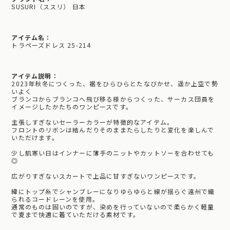
SUSURI（ススリ） 日本
アイテム名：
トラペーズドレス 25-214
アイテム説明：
2023年秋冬につくった、裾をひらひらとたなびかせ、遥か上空で勢
いよく
ブランコからブランコへ飛び移る様からつくった、サーカス団員を
イメージしたかたちのワンピースです。
主張しすぎないセーラーカラーが特徴的なアイテム。
フロントのリボンは結んだりそのままたらしたりと変化を楽しんで
いただけます。
少し肌寒い日はインナーに薄手のニットやカットソーを合わせても
◎
広がりすぎないスカートで上品に甘すぎないワンピースです。
緯にトップ糸でシャンブレーになりゆらゆらと線が揺らぐ遠州で織
られるコードレーンを使用。
通常のものは固いのですが、染めを行っていないので柔らかく軽量
で夏まで快適に着ていただける素材です。