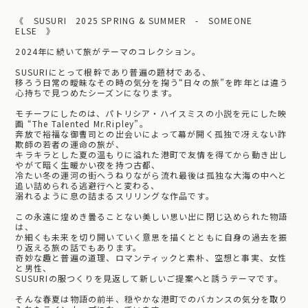
《 SUSURI 2025 SPRING & SUMMER - SOMEONE
ELSE 》
2024年に続いて旅がテーマのコレクション。
SUSURIにとって根幹であり普遍の題材である、
移ろう日常の曖昧なその時の気分を掬う“日々の旅”を昨年とは違う
心持ちで見つめたシーズンになります。
モチーフにしたのは、パトリシア・ハイスミスの小説を元にした映
画 “The Talented Mr.Ripley”。
奔放で裕福な御曹司との出会いによって幕が開く孤独で冴えない詐
欺師の若者の運命の旅が、
キラキラとした夏の温もりに溢れた港町で友情を得てから動き出し
やがて暗く生暖かい夜を持つ古都、
冷たい冬の運河の街へうねりながら流れ最後は孤独な大海の中へと
追い詰められる逃避行へと変わる、
溺れるように息の詰まるスリリングな作品です。
この永遠に煌めき曇ることない美しい思い出に閉じ込められた物語
は、
か細くも未来を切り開いていく意思を描くとともに自身の過去を振
り返える旅の話でもあります。
奇妙な趣と普遍の道理、ロマンティックと素朴、空想と事実、女性
と男性、
SUSURIの服つくりを見返して新しいご提案へと誘うテーマです。
そんな春夏は物語の前半、穏やかな港町でのバカンスの気分を取り