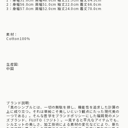
2：身幅56.0cm 肩幅51.0cm 袖丈22.0cm 着丈66.0cm
3：身幅57.0cm 肩幅52.0cm 袖丈24.0cm 着丈70.0cm
素材：
Cotton100％
生産国:
中国
ブランド説明:
「真のシンプルとは、一切の無駄を排し、機能性を追求した計算の
上に成り立つ。それは単純こそ美しいという観点にたった現代美の
一つである」。そんな哲学をブランドポリシーにした福岡発のメン
ズブランド、FUJITO（フジト）。一見すると平凡なアイテムでも、
シルエットの美しさ、加工技術による素材の変化などにより、新た