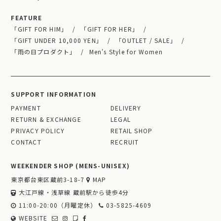
FEATURE
「GIFT FOR HIM」
「GIFT FOR HER」
「GIFT UNDER 10,000 YEN」
「OUTLET / SALE」
「雨の日プロダクト」
Men's Style for Women
SUPPORT INFORMATION
PAYMENT
DELIVERY
RETURN & EXCHANGE
LEGAL
PRIVACY POLICY
RETAIL SHOP
CONTACT
RECRUIT
WEEKENDER SHOP (MENS-UNISEX)
東京都台東区蔵前3-18-7
MAP
大江戸線・浅草線 蔵前駅から徒歩4分
11:00-20:00（月曜定休）
03-5825-4609
WEBSITE