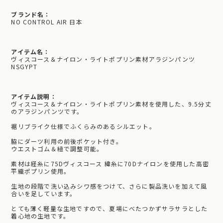
ブランド名：
NO CONTROL AIR 日本
アイテム名：
ヴィスコース＆ナイロン・ライトポプリン素材アラジンパンツ
NSGYPT
アイテム説明：
ヴィスコース＆ナイロン・ライトポプリン素材を使用した、9.5分丈
のアラジンパンツです。
裾リブライク仕様でふくらみのあるシルエット。
脇にダーツ利用の前後ポケット付き。
ウエストゴム＆紐で調整可能。
素材は経糸に75Dヴィスコース 緯糸に70Dナイロンを使用した高密
平織ポプリン使用。
生地の段階で洗い込みシワ感をつけて、さらに製品洗いを加えて風
合いを足しています。
とても薄く軽量な生地ですので、夏場にべたつかずサラサラとした
着心地の生地です。