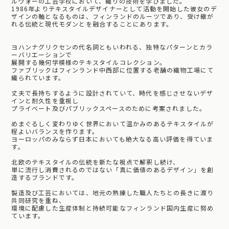
ルヴォーの工芸学校において、織りの技術を学びました。
1986年よりテキスタイルデザイナーとして活動を開始した彼女のデ
ザインの軸となるものは、フィンランドのルーツであり、受け継が
れる伝統と現代モダンとを融合することにあります。
ヨハンナグリクセンの代名詞ともいわれる、独特なパターンとカラ
ーバリエーションで
展開する幾何学模様のテキスタイルコレクション。
ファブリックはフィンランド中西部に位置する老舗の織物工場にて
織られています。
丈夫で長持ちするように設計されていて、時代を感じさせないデザ
インと耐久性を重視し
プライベート及びパブリックスペースのために考案されました。
めまぐるしく変わりゆく世界において温かみのあるテキスタイルが
程よいバランスを作ります。
ヨーロッパのみならず日本においても絶大なる高い評価を得ていま
す。
北欧のテキスタイルの伝統を新たな視点で解釈し続け、
単に流行し消費されるのではない「真に価値のあるデザイン」を創
造するブランドです。
製造及び工芸においては、地元の熟練した職人たちとの長きに渡り
共同研究を重ね、
環境に配慮した生産体制と持続可能なフィンランド国内生産に努め
ています。