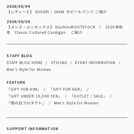
2026/08/04
【レディース】 SUSURI / 26AW タピールパンツ ご紹介
2026/08/04
【メンズ・ユニセックス】 blurhmsROOTSTOCK / 2026年秋
冬 Classic Collared Cardigan ご紹介
STAFF BLOG
STAFF BLOG HOME
STYLING
EVENT INFORMATION
Men's Style for Women
FEATURE
「GIFT FOR HIM」
「GIFT FOR HER」
「GIFT UNDER 10,000 YEN」
「OUTLET / SALE」
「雨の日プロダクト」
Men's Style for Women
SUPPORT INFORMATION