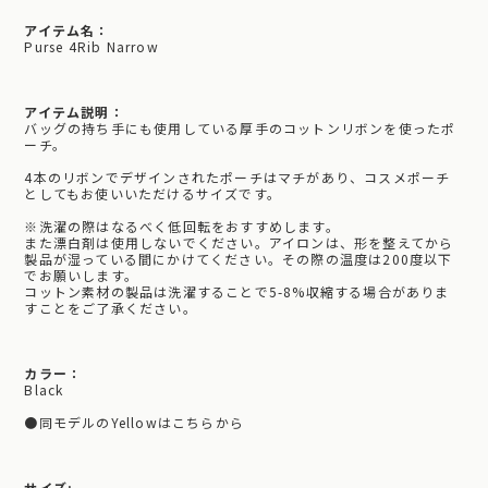
アイテム名：
Purse 4Rib Narrow
アイテム説明：
バッグの持ち手にも使用している厚手のコットンリボンを使ったポ
ーチ。
4本のリボンでデザインされたポーチはマチがあり、コスメポーチ
としてもお使いいただけるサイズです。
※洗濯の際はなるべく低回転をおすすめします。
また漂白剤は使用しないでください。アイロンは、形を整えてから
製品が湿っている間にかけてください。その際の温度は200度以下
でお願いします。
コットン素材の製品は洗濯することで5-8%収縮する場合がありま
すことをご了承ください。
カラー：
Black
●同モデルのYellowはこちらから
サイズ: