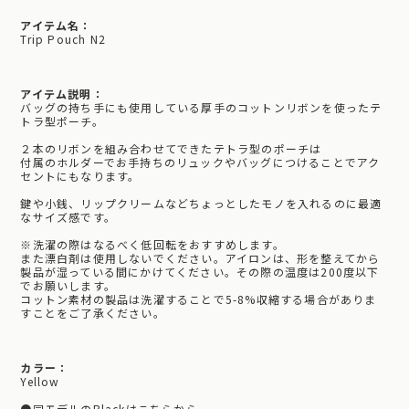
アイテム名：
Trip Pouch N2
アイテム説明：
バッグの持ち手にも使用している厚手のコットンリボンを使ったテ
トラ型ポーチ。
２本のリボンを組み合わせてできたテトラ型のポーチは
付属のホルダーでお手持ちのリュックやバッグにつけることでアク
セントにもなります。
鍵や小銭、リップクリームなどちょっとしたモノを入れるのに最適
なサイズ感です。
※洗濯の際はなるべく低回転をおすすめします。
また漂白剤は使用しないでください。アイロンは、形を整えてから
製品が湿っている間にかけてください。その際の温度は200度以下
でお願いします。
コットン素材の製品は洗濯することで5-8%収縮する場合がありま
すことをご了承ください。
カラー：
Yellow
●同モデルのBlackはこちらから