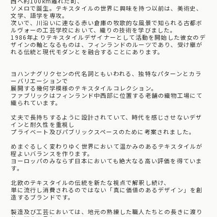
西へ約100km離れた町、
ソメロで誕生。テキスタイルの世界に興味を持つ以前は、美術史、
文学、語学を専攻。
次いで、川沿いに連なる赤い倉庫の牧歌的な風景で知られる古都ボ
ルヴォーの工芸学校において、織りの技術を学びました。
1986年よりテキスタイルデザイナーとして活動を開始した彼女のデ
ザインの軸となるものは、フィンランドのルーツであり、受け継が
れる伝統と現代モダンとを融合することにあります。
ヨハンナグリクセンの代名詞ともいわれる、独特なパターンとカラ
ーバリエーションで
展開する幾何学模様のテキスタイルコレクション。
ファブリックはフィンランド中西部に位置する老舗の織物工場にて
織られています。
丈夫で長持ちするように設計されていて、時代を感じさせないデザ
インと耐久性を重視し
プライベート及びパブリックスペースのために考案されました。
めまぐるしく変わりゆく世界において温かみのあるテキスタイルが
程よいバランスを作ります。
ヨーロッパのみならず日本においても絶大なる高い評価を得ていま
す。
北欧のテキスタイルの伝統を新たな視点で解釈し続け、
単に流行し消費されるのではない「真に価値のあるデザイン」を創
造するブランドです。
製造及び工芸においては、地元の熟練した職人たちとの長きに渡り