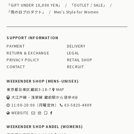
「GIFT UNDER 10,000 YEN」
「OUTLET / SALE」
「雨の日プロダクト」
Men's Style for Women
SUPPORT INFORMATION
PAYMENT
DELIVERY
RETURN & EXCHANGE
LEGAL
PRIVACY POLICY
RETAIL SHOP
CONTACT
RECRUIT
WEEKENDER SHOP (MENS-UNISEX)
東京都台東区蔵前3-18-7
MAP
大江戸線・浅草線 蔵前駅から徒歩4分
11:00-20:00（月曜定休）
03-5825-4609
WEBSITE
WEEKENDER SHOP ANDEL (WOMENS)