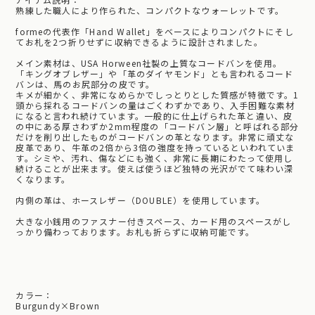
熟練した職人により作られた、コンパクトなウォーレットです。
formeの代表作「Hand Wallet」をベースによりコンパクトにそし
てお札を2つ折りせずに収納できるように設計されました。
メイン素材は、USA Horween社製の上質なコードバンを使用。
「キングオブレザー」や「革のダイヤモンド」とも言われるコード
バンは、馬のお尻部分の皮です。
キメが細かく、非常になめらかでしっとりとした質感が特徴です。1
頭から採れるコードバンの量はごくわずかであり、入手困難な素材
になると言われ続けています。一般的に仕上げられた革と違い、皮
の中にある厚さわずか2mm程度の「コードバン層」と呼ばれる部分
だけを削り出したものがコードバンの革となります。非常に頑丈な
皮革であり、牛革の2倍から3倍の強度を持っているといわれていま
す。シミや、汚れ、傷などにも強く、非常に長期にわたって使用し
続けることが出来ます。使えば使うほど独特の光沢がでて味わい深
くなります。
内側の革は、ホースレザー（DOUBLE）を使用しています。
大きな小銭用のファスナー付きスペース、カード用のスペースがし
っかり備わっております。お札も折らずに収納可能です。
カラー：
Burgundy×Brown