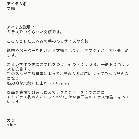
アイテム名：
文鎮
アイテム説明：
ガラスでつくられた文鎮です。
ころんとしたまるみの手のひらサイズの文鎮。
紙幣やペーパーを押さえる文鎮としても、オブジェとしても楽しめ
ます。
まるい本体の裏にまず色をつけ、その下にカガミ、一番下に色ガラ
スを接着する
手の込んだ三層構造によって、光の入る角度によって色んな見え方
になる
魅力的な文鎮に仕上がっています。
表面を機械で研磨しあえてテクスチャーをそのままに
すりガラス状のふんわりとやわらかい雰囲気のガラス作品になって
います。
カラー：
blue