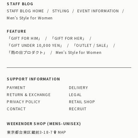
STAFF BLOG
STAFF BLOG HOME
STYLING
EVENT INFORMATION
Men's Style for Women
FEATURE
「GIFT FOR HIM」
「GIFT FOR HER」
「GIFT UNDER 10,000 YEN」
「OUTLET / SALE」
「雨の日プロダクト」
Men's Style for Women
SUPPORT INFORMATION
PAYMENT
DELIVERY
RETURN & EXCHANGE
LEGAL
PRIVACY POLICY
RETAIL SHOP
CONTACT
RECRUIT
WEEKENDER SHOP (MENS-UNISEX)
東京都台東区蔵前3-18-7
MAP