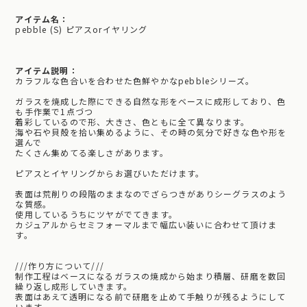
アイテム名：
pebble (S) ピアスorイヤリング
アイテム説明：
カラフルな色合いを合わせた色鮮やかなpebbleシリーズ。
ガラスを焼成した際にできる自然な形をベースに成形しており、色
も手作業で1点づつ
着彩しているので形、大きさ、色ともに全て異なります。
海や石や貝殻を拾い集めるように、その時の気分で好きな色や形を
選んで
たくさん集めてる楽しさがあります。
ピアスとイヤリングからお選びいただけます。
表面は荒削りの段階のままなのでざらつきがありシーグラスのよう
な質感。
使用しているうちにツヤがでてきます。
カジュアルからセミフォーマルまで幅広い装いに合わせて頂けま
す。
///作り方について///
制作工程はベースになるガラスの焼成から始まり積層、研磨を数回
繰り返し成形していきます。
表面はあえて透明になる前で研磨を止めて手触りが残るようにして
います。