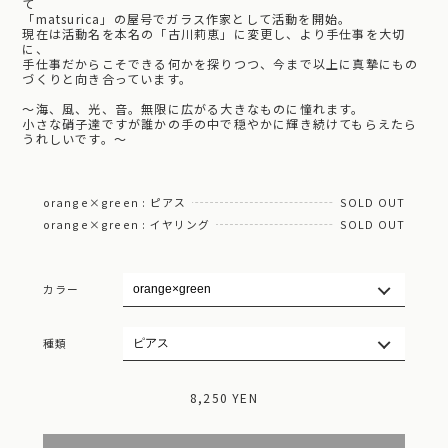
て
「matsurica」の屋号でガラス作家として活動を開始。
現在は活動名を本名の「古川莉恵」に変更し、より手仕事を大切
に、
手仕事だからこそできる何かを探りつつ、今まで以上に真摯にもの
づくりと向き合っています。
～海、風、光、音。無限に広がる大きなものに憧れます。
小さな硝子達ですが誰かの手の中で穏やかに輝き続けてもらえたら
うれしいです。～
orange×green : ピアス
SOLD OUT
orange×green : イヤリング
SOLD OUT
カラー
種類
8,250 YEN