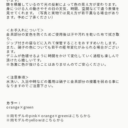
鏡を積層しているので光の反射によって色の見え方が変わります。
身につける人の動きやその日の天気、時間、空間などで違う表情を
見せてくれます。（写真と実物では見え方が若干異なる場合があり
ます。予めご了承ください）
＜お手入れについて＞
金具部分の変色を防ぐためご使用後は汗や汚れを乾いた布で拭き取
り、
ジップ付きの袋などに入れて保管することをおすすめいたします。
また、硝子の色についても若干の経年変化がみられる場合がござい
ます。
デニムが色褪せるように時間をかけて変化していく過程も楽しんで
頂けたら嬉しいです。
※急激に色が抜けることはありませんのでご安心ください。
＜注意事項＞
水洗い、入浴中時などの着用は硝子と金具部分の接着を弱める事に
なりますのでご注意下さい。
カラー：
orange×green
※同モデルのpink×orange×greenはこちらから
※同モデルのyellowはこちらから