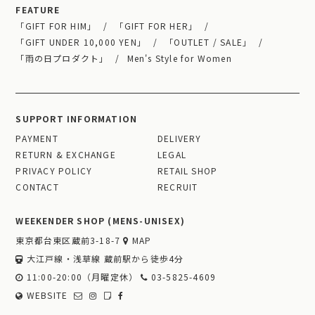
FEATURE
「GIFT FOR HIM」
「GIFT FOR HER」
「GIFT UNDER 10,000 YEN」
「OUTLET / SALE」
「雨の日プロダクト」
Men's Style for Women
SUPPORT INFORMATION
PAYMENT
DELIVERY
RETURN & EXCHANGE
LEGAL
PRIVACY POLICY
RETAIL SHOP
CONTACT
RECRUIT
WEEKENDER SHOP (MENS-UNISEX)
東京都台東区蔵前3-18-7
MAP
大江戸線・浅草線 蔵前駅から徒歩4分
11:00-20:00（月曜定休）
03-5825-4609
WEBSITE