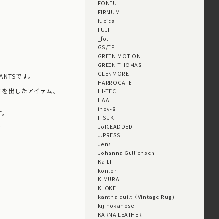
FONEU
FIRMUM
fucica
FUJI
_fot
GS/TP
GREEN MOTION
GREEN THOMAS
GLENMORE
ANTSです。
HARROGATE
さを出したアイテム。
HI-TEC
HAA
inov-8
す。
ITSUKI
JöICEADDED
て
J.PRESS
Jens
Johanna Gullichsen
KaILI
kontor
KIMURA
KLOKE
kantha quilt（Vintage Rug)
kijinokanosei
KARNA LEATHER