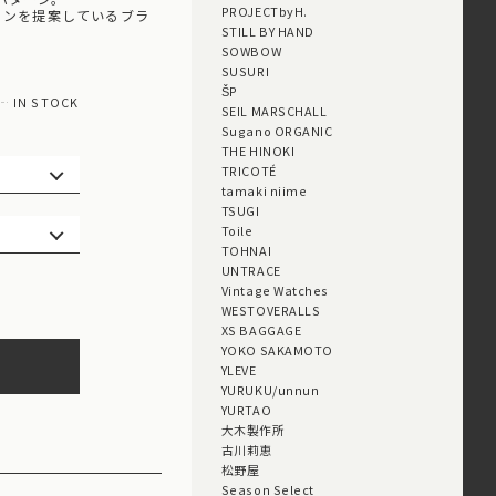
PROJECTbyH.
ョンを提案しているブラ
STILL BY HAND
SOWBOW
SUSURI
ŠP
IN STOCK
SEIL MARSCHALL
Sugano ORGANIC
THE HINOKI
TRICOTÉ
tamaki niime
TSUGI
Toile
TOHNAI
UNTRACE
Vintage Watches
WESTOVERALLS
XS BAGGAGE
YOKO SAKAMOTO
YLEVE
YURUKU/unnun
YURTAO
大木製作所
古川莉恵
松野屋
Season Select