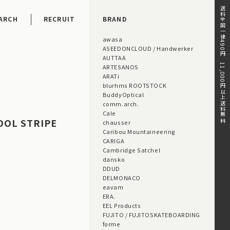
送料全国一律490円。11,000円以上送料無料。
ARCH
RECRUIT
BRAND
awasa
ASEEDONCLOUD / Handwerker
AUTTAA
ARTESANOS
ARATi
blurhms ROOTSTOCK
BuddyOptical
comm.arch.
Cale
OL STRIPE
chausser
Caribou Mountaineering
CARIGA
Cambridge Satchel
dansko
DDUD
DELMONACO
eavam
ERA.
EEL Products
FUJITO / FUJITOSKATEBOARDING
forme