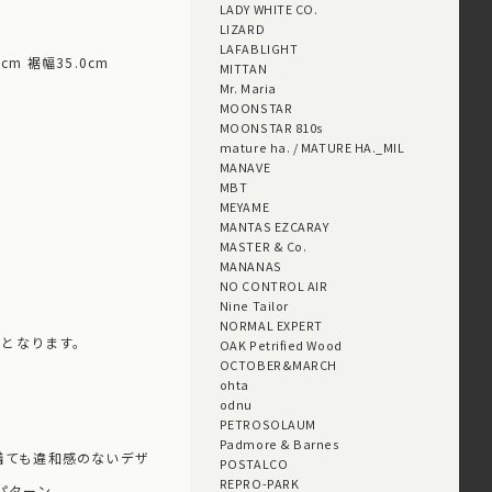
LADY WHITE CO.
LIZARD
LAFABLIGHT
cm 裾幅35.0cm
MITTAN
Mr. Maria
MOONSTAR
MOONSTAR 810s
mature ha. / MATURE HA._MIL
MANAVE
MBT
MEYAME
MANTAS EZCARAY
MASTER & Co.
MANANAS
NO CONTROL AIR
Nine Tailor
NORMAL EXPERT
扱いとなります。
OAK Petrified Wood
OCTOBER&MARCH
ohta
odnu
PETROSOLAUM
。
Padmore & Barnes
着ても違和感のないデザ
POSTALCO
REPRO-PARK
パターン。