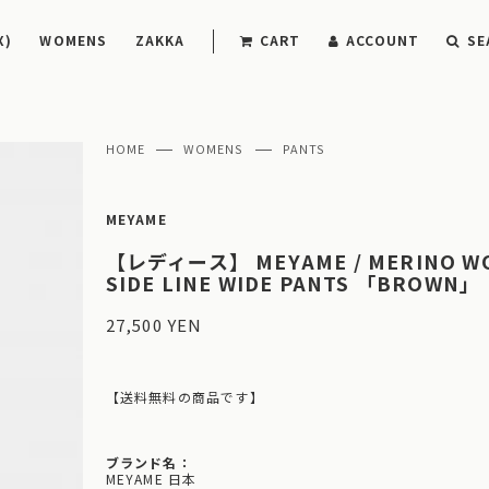
X)
WOMENS
ZAKKA
CART
ACCOUNT
SE
HOME
WOMENS
PANTS
MEYAME
【レディース】 MEYAME / MERINO WO
SIDE LINE WIDE PANTS 「BROWN」
27,500 YEN
【送料無料の商品です】
ブランド名：
MEYAME 日本