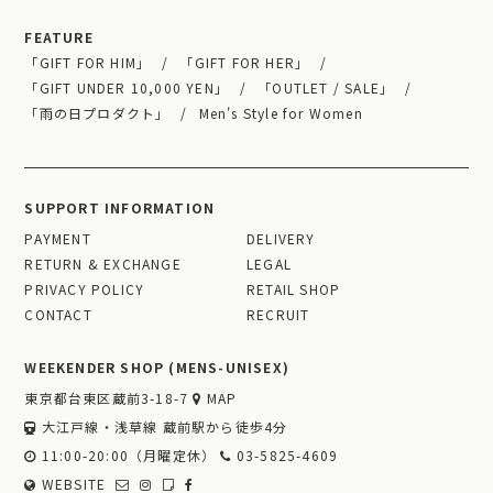
FEATURE
「GIFT FOR HIM」
「GIFT FOR HER」
「GIFT UNDER 10,000 YEN」
「OUTLET / SALE」
「雨の日プロダクト」
Men's Style for Women
SUPPORT INFORMATION
PAYMENT
DELIVERY
RETURN & EXCHANGE
LEGAL
PRIVACY POLICY
RETAIL SHOP
CONTACT
RECRUIT
WEEKENDER SHOP (MENS-UNISEX)
東京都台東区蔵前3-18-7
MAP
大江戸線・浅草線 蔵前駅から徒歩4分
11:00-20:00（月曜定休）
03-5825-4609
WEBSITE