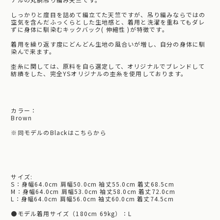
しっかりと度目を詰めて編立てた天竺ですが、吊り編みならではの
空気を含んだふっくらとした生地感と、着用と洗濯を重ねてもダレ
ずに身体に馴染むキックバック( 伸縮性 )が特徴です。
着用を繰り返す度にどんどん生地の風合いが増し、自分の身体に馴
染んで来ます。
杢糸に関しては、原料を自ら選定して、オリジナルでブレンドして
紡績をした、完全YSオリジナルの杢糸を使用しております。
カラー：
Brown
※
同モデルのBlackはこちらから
サイズ:
S：身幅64.0cm 肩幅50.0cm 袖丈55.0cm 着丈68.5cm
M：身幅64.0cm 肩幅53.0cm 袖丈58.0cm 着丈72.0cm
L：身幅64.0cm 肩幅56.0cm 袖丈60.0cm 着丈74.5cm
●モデル着用サイズ（180cm 69kg）：L