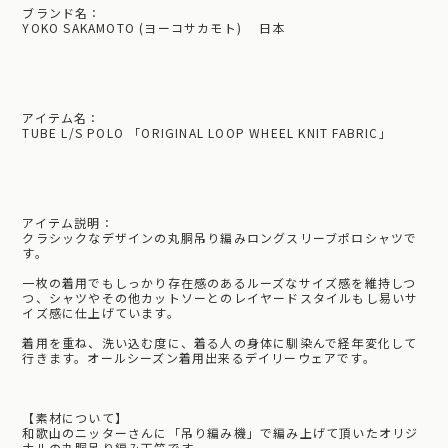
ブランド名：
YOKO SAKAMOTO (ヨーコサカモト) 日本
アイテム名：
TUBE L/S POLO 「ORIGINAL LOOP WHEEL KNIT FABRIC」
アイテム説明：
クラシックなデザインの丸胴吊り編みロングスリーブポロシャツで
す。
一枚の着用でもしっかり存在感のあるルーズなサイズ感を維持しつ
つ、シャツやその他カットソーとのレイヤードスタイルもし易いサ
イズ感に仕上げています。
着用を重ね、洗い込む度に、着る人の身体に馴染んで経年変化して
行きます。オールシーズン着用出来るデイリーウェアです。
【素材について】
和歌山のニッターさんに「吊り編み機」で編み上げて頂いたオリジ
ナルの丸胴吊り編み天竺です。