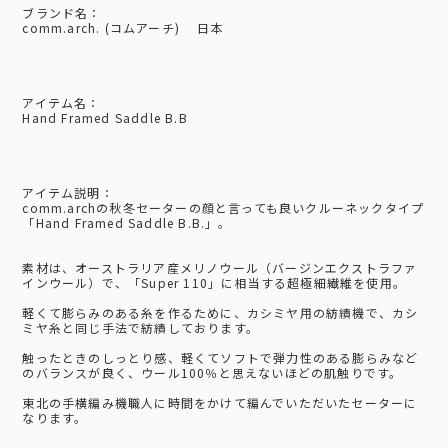
ブランド名：
comm.arch. (コムアーチ) 日本
アイテム名：
Hand Framed Saddle B.B
アイテム説明：
comm.archの秋冬セーターの顔と言っても良いクルーネックタイプ
「Hand Framed Saddle B.B.」。
素材は、オーストラリア産メリノウール（バージンエクストラファ
インウール）で、「Super 110」に相当する超極細繊維を使用。
軽くて膨らみのある糸を作るために、カシミヤ用の紡績機で、カシ
ミヤ糸と同じ手法で紡績しております。
触ったときのしっとり感、軽くてソフトで弾力性のある膨らみなど
のバランスが良く、ウール100％と思えないほどの肌触りです。
東北の手横編み機職人に時間をかけて編んでいただいたセーターに
なります。