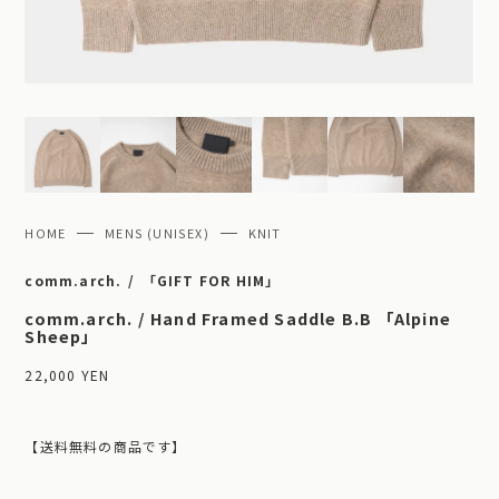
HOME
MENS (UNISEX)
KNIT
comm.arch.
「GIFT FOR HIM」
comm.arch. / Hand Framed Saddle B.B 「Alpine
Sheep」
22,000 YEN
【送料無料の商品です】