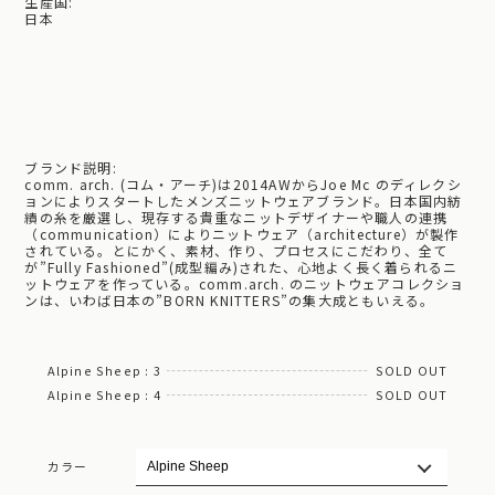
生産国:
日本
ブランド説明:
comm. arch. (コム・アーチ)は2014AWからJoe Mc のディレクシ
ョンによりスタートしたメンズニットウェアブランド。日本国内紡
績の糸を厳選し、現存する貴重なニットデザイナーや職人の連携
（communication）によりニットウェア（architecture）が製作
されている。とにかく、素材、作り、プロセスにこだわり、全て
が”Fully Fashioned”(成型編み)された、心地よく長く着られるニ
ットウェアを作っている。comm.arch. のニットウェアコレクショ
ンは、いわば日本の”BORN KNITTERS”の集大成ともいえる。
Alpine Sheep : 3
SOLD OUT
Alpine Sheep : 4
SOLD OUT
カラー