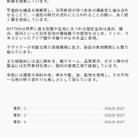
族服を提案しています。
平面的な構造を再解釈し、天然素材が持つ本来の機能性と組み合わ
せることで、一過性の時代の流れにとらわれることの無い、永く続
く服を目指しています。
MITTANは世界に遺る衣服や生地にまつわる歴史生地は遠州、播
州、尾州といった日本各地の機械織りの産地をはじめ、インド、ラ
オスといったアジア圏の手織りのものを主に使用。
デザイナーが可能な限り直接機場に赴き、独自の素材開発にも取り
組んでいます。
また縫製糸には主に綿糸を、織りネーム、品質表示、ボタン等の付
属品には天然素材を用い、国内の提携工場で縫製しています。
染色には通常の染料の他、草木や藍、虫、鉱物を使用し、その不均
一な色の移り変わりも美しさとして捉えています。
薄茶 : 1
SOLD OUT
薄茶 : 2
SOLD OUT
薄茶 : 3
SOLD OUT