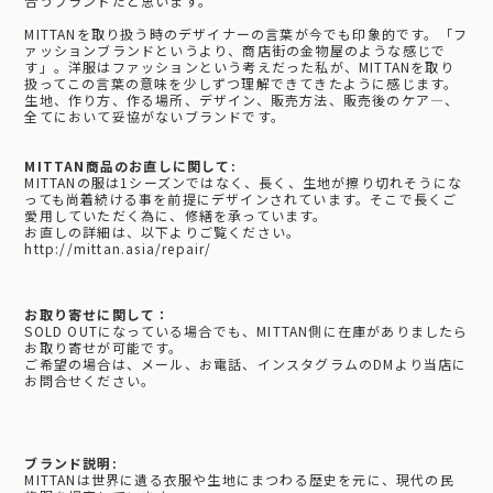
合うブランドだと思います。
MITTANを取り扱う時のデザイナーの言葉が今でも印象的です。「フ
ァッションブランドというより、商店街の金物屋のような感じで
す」。洋服はファッションという考えだった私が、MITTANを取り
扱ってこの言葉の意味を少しずつ理解できてきたように感じます。
生地、作り方、作る場所、デザイン、販売方法、販売後のケア―、
全てにおいて妥協がないブランドです。
MITTAN商品のお直しに関して:
MITTANの服は1シーズンではなく、長く、生地が擦り切れそうにな
っても尚着続ける事を前提にデザインされています。そこで長くご
愛用していただく為に、修繕を承っています。
お直しの詳細は、以下よりご覧ください。
http://mittan.asia/repair/
お取り寄せに関して：
SOLD OUTになっている場合でも、MITTAN側に在庫がありましたら
お取り寄せが可能です。
ご希望の場合は、メール、お電話、インスタグラムのDMより当店に
お問合せください。
ブランド説明:
MITTANは世界に遺る衣服や生地にまつわる歴史を元に、現代の民