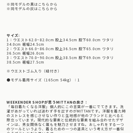
※
同モデルの黒はこちらから
※
同モデルの灰はこちらから
サイズ:
1：ウエスト62.0~82.0cm 股上34.5cm 股下60.0cm ワタリ
34.0cm 裾幅24.5cm
2：ウエスト66.0~86.0cm 股上36.5cm 股下65.0cm ワタリ
36.5cm 裾幅26.0cm
3：ウエスト70.0~90.0cm 股上38.5cm 股下69.0cm ワタリ
38.5cm 裾幅27.5cm
※ウエストゴム入り（紐付き）
●モデル着用サイズ（165cm 54kg）：1
WEEKENDER SHOPが思うMITTANの良さ：
「毎日着たくなる洋服」個人的にこの言葉が一番にでてきます。洗
濯があがっていれば迷わず手を出すのがMITTANです。洋服を着た時
のストレスを感じさせない作りと生地感が他のブランドと比べると
際立っています。現代的な要素と伝統的な要素を組み合わせたデザ
インは、男女関係なく誰もを魅力させますね。おしゃれをする一つ
のツールというより、着るための一つの道具という考え方が一番似