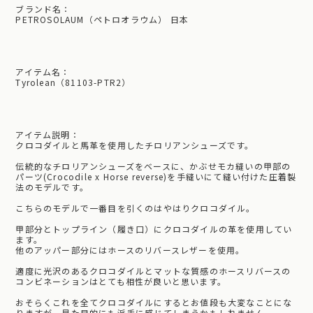
ブランド名：
PETROSOLAUM（ペトロオラウム） 日本
アイテム名：
Tyrolean（81103-PTR2）
アイテム説明：
クロコダイルと馬革を使用したチロリアンシューズです。
伝統的なチロリアンシューズをベースに、かぶせモカ縫いの甲部の
パーツ(Crocodile x Horse reverse)を手縫いにて縫い付けた圧着製
法のモデルです。
こちらのモデルで一番目を引くのはやはりクロコダイル。
甲部分とトップライン（履き口）にクロコダイルの革を使用してい
ます。
他のアッパー部分にはホースのリバースレザーを使用。
適度に光沢のあるクロコダイルとマットな質感のホースリバースの
コンビネーションはとても相性が良いと思います。
おそらくこれを全てクロコダイルにするとお値段も大変なことにな
りますが、見た目的にも派手に感じてしまうかもしれません。