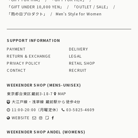
「GIFT UNDER 10,000 YEN」
「OUTLET / SALE」
「雨の日プロダクト」
Men's Style for Women
SUPPORT INFORMATION
PAYMENT
DELIVERY
RETURN & EXCHANGE
LEGAL
PRIVACY POLICY
RETAIL SHOP
CONTACT
RECRUIT
WEEKENDER SHOP (MENS-UNISEX)
東京都台東区蔵前3-18-7
MAP
大江戸線・浅草線 蔵前駅から徒歩4分
11:00-20:00（月曜定休）
03-5825-4609
WEBSITE
WEEKENDER SHOP ANDEL (WOMENS)