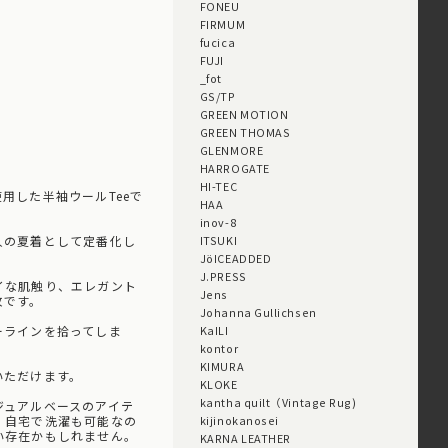
FONEU
FIRMUM
fucica
FUJI
_fot
GS/TP
GREEN MOTION
GREEN THOMAS
GLENMORE
HARROGATE
HI-TEC
使用した半袖ウールTeeで
HAA
inov-8
人の夏着として定番化し
ITSUKI
JöICEADDED
J.PRESS
イな肌触り、エレガント
Jens
枚です。
Johanna Gullichsen
ーラインを拾ってしま
KaILI
kontor
KIMURA
いただけます。
KLOKE
kantha quilt（Vintage Rug)
ジュアルベースのアイテ
、自宅で洗濯も可能なの
kijinokanosei
い存在かもしれません。
KARNA LEATHER