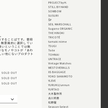
PROJECTbyH.
STILL BY HAND
SOWBOW
SUSURI
ŠP
SEIL MARSCHALL
Sugano ORGANIC
THE HINOKI
」。
TRICOTÉ
味することばです。普段
tamaki niime
に無意識的に選択してい
TSUGI
ば良いということでは無
々なモノやコトが「あわ
Toile
らしい他にないプロダクト
TOHNAI
UNTRACE
Vintage Watches
WESTOVERALLS
XS BAGGAGE
SOLD OUT
YOKO SAKAMOTO
SOLD OUT
YLEVE
SOLD OUT
YURUKU/unnun
YURTAO
大木製作所
古川莉恵
松野屋
Season Select