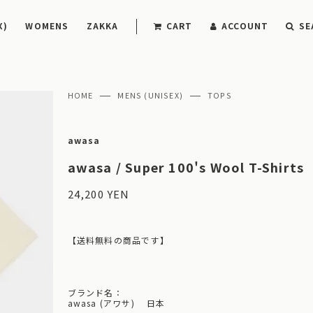
X)
WOMENS
ZAKKA
CART
ACCOUNT
SE
HOME
MENS (UNISEX)
TOPS
awasa
awasa / Super 100's Wool T-Shirts
24,200 YEN
【送料無料の商品です】
ブランド名：
awasa (アワサ) 日本