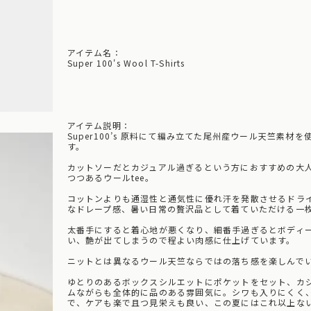
アイテム名：
Super 100's Wool T-Shirts
アイテム説明：
Super100’s 原料にて編み立てた尾州産ウール天竺素材を
す。
カットソーだとカジュアル過ぎるという方におすすめの大
つつあるウールtee。
コットンよりも通湿性と通気性に優れ汗を発散させるドラ
なドレープ感、暑い日常の贅沢品として着ていただける一
太番手にすると着心地が悪くなり、細番手過ぎるとボディ
い、艶が出てしまうので程よい肉感に仕上げています。
ニットとは異なるウール天竺ならではの落ち感を楽しんで
ゆとりのあるボックスシルエットにポケットをセット、カ
ムながらも全体的に品のある雰囲気に。シワも入りにくく
で、ケアも楽で且つ見栄えも良い、この夏にはこれ以上な