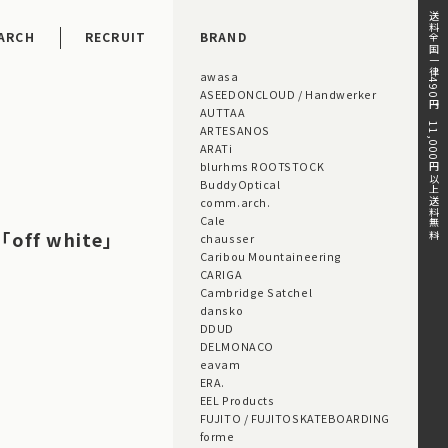
送料全国一律490円。11,000円以上送料無料。
ARCH
RECRUIT
BRAND
awasa
ASEEDONCLOUD / Handwerker
AUTTAA
ARTESANOS
ARATi
blurhms ROOTSTOCK
BuddyOptical
comm.arch.
Cale
 「off white」
chausser
Caribou Mountaineering
CARIGA
Cambridge Satchel
dansko
DDUD
DELMONACO
eavam
ERA.
EEL Products
FUJITO / FUJITOSKATEBOARDING
forme