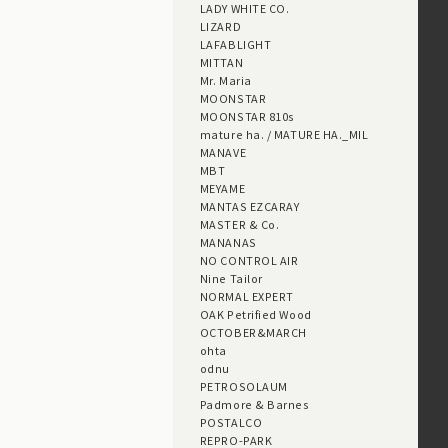
LADY WHITE CO.
LIZARD
LAFABLIGHT
MITTAN
Mr. Maria
MOONSTAR
MOONSTAR 810s
mature ha. / MATURE HA._MIL
MANAVE
MBT
MEYAME
MANTAS EZCARAY
MASTER & Co.
MANANAS
NO CONTROL AIR
Nine Tailor
NORMAL EXPERT
OAK Petrified Wood
OCTOBER&MARCH
ohta
odnu
PETROSOLAUM
Padmore & Barnes
POSTALCO
REPRO-PARK