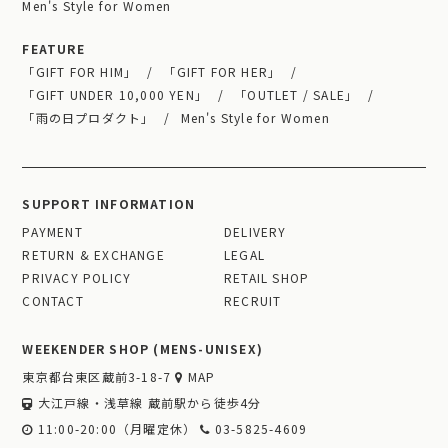
Men's Style for Women
FEATURE
「GIFT FOR HIM」
「GIFT FOR HER」
「GIFT UNDER 10,000 YEN」
「OUTLET / SALE」
「雨の日プロダクト」
Men's Style for Women
SUPPORT INFORMATION
PAYMENT
DELIVERY
RETURN & EXCHANGE
LEGAL
PRIVACY POLICY
RETAIL SHOP
CONTACT
RECRUIT
WEEKENDER SHOP (MENS-UNISEX)
東京都台東区蔵前3-18-7
MAP
大江戸線・浅草線 蔵前駅から徒歩4分
11:00-20:00（月曜定休）
03-5825-4609