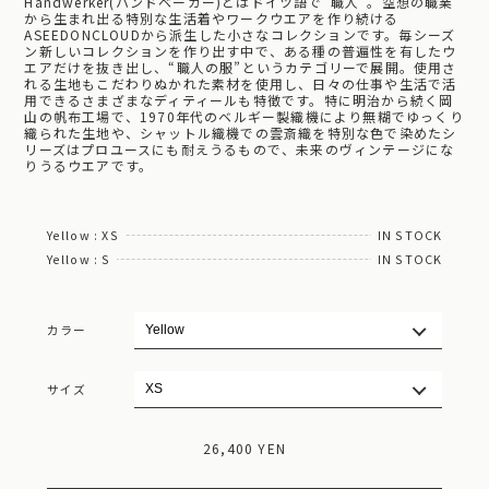
Handwerker(ハンドベーカー)とはドイツ語で“職人”。空想の職業
から生まれ出る特別な生活着やワークウエアを作り続ける
ASEEDONCLOUDから派生した小さなコレクションです。毎シーズ
ン新しいコレクションを作り出す中で、ある種の普遍性を有したウ
エアだけを抜き出し、“職人の服”というカテゴリーで展開。使用さ
れる生地もこだわりぬかれた素材を使用し、日々の仕事や生活で活
用できるさまざまなディティールも特徴です。特に明治から続く岡
山の帆布工場で、1970年代のベルギー製織機により無糊でゆっくり
織られた生地や、シャットル織機での雲斎織を特別な色で染めたシ
リーズはプロユースにも耐えうるもので、未来のヴィンテージにな
りうるウエアです。
Yellow : XS
IN STOCK
Yellow : S
IN STOCK
カラー
サイズ
26,400 YEN