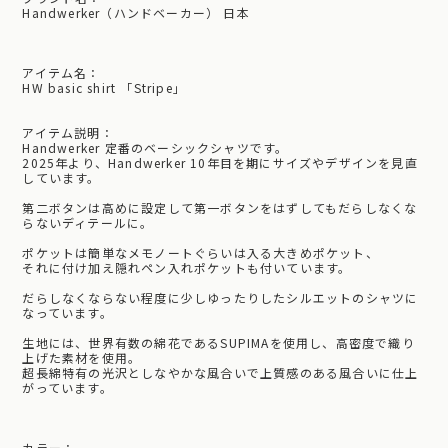
Handwerker（ハンドベーカー） 日本
アイテム名：
HW basic shirt 「Stripe」
アイテム説明：
Handwerker 定番のベーシックシャツです。
2025年より、Handwerker 10年目を期にサイズやデザインを見直
しています。
第二ボタンは高めに設定して第一ボタンをはずしてもだらしなくな
らないディテールに。
ポケットは簡単なメモノートぐらいは入る大きめポケット、
それに付け加え隠れペン入れポケットも付いています。
だらしなくならない程度に少しゆったりしたシルエットのシャツに
なっています。
生地には、世界有数の綿花であるSUPIMAを使用し、高密度で織り
上げた素材を使用。
超長綿特有の光沢としなやかな風合いで上質感のある風合いに仕上
がっています。
カラー：