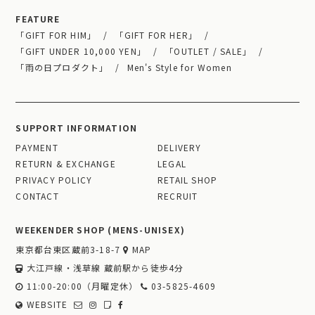
FEATURE
「GIFT FOR HIM」
「GIFT FOR HER」
「GIFT UNDER 10,000 YEN」
「OUTLET / SALE」
「雨の日プロダクト」
Men's Style for Women
SUPPORT INFORMATION
PAYMENT
DELIVERY
RETURN & EXCHANGE
LEGAL
PRIVACY POLICY
RETAIL SHOP
CONTACT
RECRUIT
WEEKENDER SHOP (MENS-UNISEX)
東京都台東区蔵前3-18-7
MAP
大江戸線・浅草線 蔵前駅から徒歩4分
11:00-20:00（月曜定休）
03-5825-4609
WEBSITE