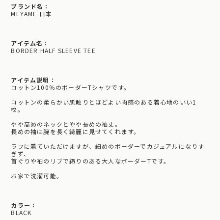
ブランド名：
MEYAME 日本
アイテム名：
BORDER HALF SLEEVE TEE
アイテム説明：
コットン100％のボーダーTシャツです。
コットンの柔らかい肌触りとほどよい肉感のある着心地のいい1
枚。
やや高めのネックとやや長めの袖丈。
長めの袖は腕を長く綺麗に見せてくれます。
ラフに着ていただけますが、細めのボーダーでカジュアルになりす
ぎず、
首ぐりや袖のリブで締りのある大人なボーダーTです。
お家で洗濯可能。
カラー：
BLACK