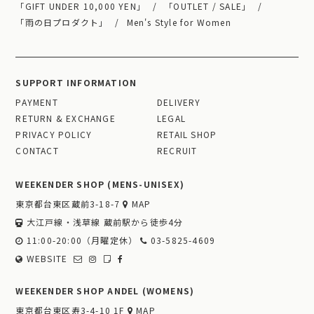
「GIFT UNDER 10,000 YEN」
「OUTLET / SALE」
「雨の日プロダクト」
Men's Style for Women
SUPPORT INFORMATION
PAYMENT
DELIVERY
RETURN & EXCHANGE
LEGAL
PRIVACY POLICY
RETAIL SHOP
CONTACT
RECRUIT
WEEKENDER SHOP (MENS-UNISEX)
東京都台東区蔵前3-18-7
MAP
大江戸線・浅草線 蔵前駅から徒歩4分
11:00-20:00（月曜定休）
03-5825-4609
WEBSITE
WEEKENDER SHOP ANDEL (WOMENS)
東京都台東区寿3-4-10 1F
MAP