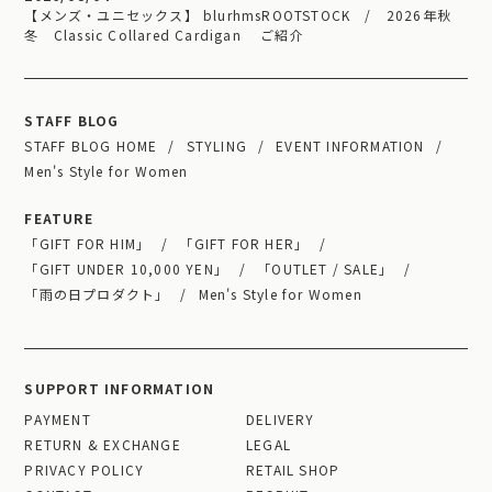
【メンズ・ユニセックス】 blurhmsROOTSTOCK / 2026年秋
冬 Classic Collared Cardigan ご紹介
STAFF BLOG
STAFF BLOG HOME
STYLING
EVENT INFORMATION
Men's Style for Women
FEATURE
「GIFT FOR HIM」
「GIFT FOR HER」
「GIFT UNDER 10,000 YEN」
「OUTLET / SALE」
「雨の日プロダクト」
Men's Style for Women
SUPPORT INFORMATION
PAYMENT
DELIVERY
RETURN & EXCHANGE
LEGAL
PRIVACY POLICY
RETAIL SHOP