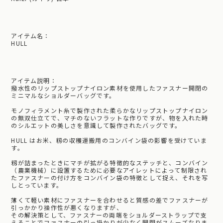
アイテム名：
HULL
アイテム説明：
撥水性のリップストップナイロン素材を使用したファスナー開閉の
ミニマルなショルダーバッグです。
モノフィラメント糸で製作された柔らかなリップストップナイロン
の無双仕立てで、マチのないフラットな作りですが、物を入れた時
のシルエットの美しさを意識して製作されたバッグです。
HULL はお米、籾の収穫運搬用のコンバイン袋の影響を受けていま
す。
籾が詰まったときにマチが拡がる特徴的なステッチと、コンバイン
（農業機械）に設置するために必要なアイレットによって制限され
たファスナーの付け方をコンバイン袋の特徴として捉え、それを写
しとっています。
薄くて軽い素材にファスナーを合わせると質感の差でファスナーが
引っかかり操作性が悪くなりますが、
その解決策として、ファスナーの両端をショルダーストラップで支
えることでファスナーの引っ掛かりが少なく開閉がスムーズなりま