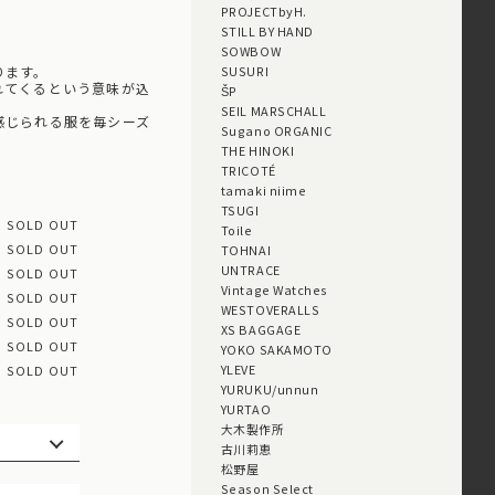
PROJECTbyH.
STILL BY HAND
SOWBOW
ります。
SUSURI
れてくるという意味が込
ŠP
SEIL MARSCHALL
感じられる服を毎シーズ
Sugano ORGANIC
THE HINOKI
TRICOTÉ
tamaki niime
TSUGI
SOLD OUT
Toile
SOLD OUT
TOHNAI
UNTRACE
SOLD OUT
Vintage Watches
SOLD OUT
WESTOVERALLS
SOLD OUT
XS BAGGAGE
SOLD OUT
YOKO SAKAMOTO
YLEVE
SOLD OUT
YURUKU/unnun
YURTAO
大木製作所
古川莉恵
松野屋
Season Select