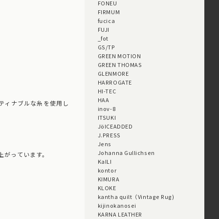
FONEU
FIRMUM
fucica
FUJI
_fot
GS/TP
GREEN MOTION
GREEN THOMAS
GLENMORE
HARROGATE
HI-TEC
HAA
スティナブルな糸を使用し
inov-8
ITSUKI
JöICEADDED
J.PRESS
Jens
Johanna Gullichsen
仕上がっています。
KaILI
kontor
KIMURA
KLOKE
kantha quilt（Vintage Rug)
kijinokanosei
KARNA LEATHER