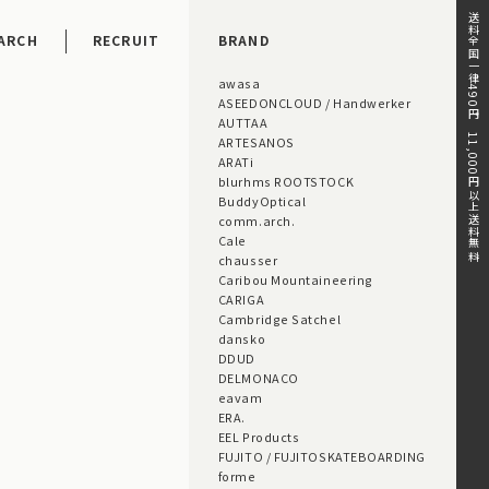
送料全国一律490円。11,000円以上送料無料。
ARCH
RECRUIT
BRAND
awasa
ASEEDONCLOUD / Handwerker
AUTTAA
ARTESANOS
ARATi
blurhms ROOTSTOCK
BuddyOptical
comm.arch.
Cale
chausser
Caribou Mountaineering
CARIGA
Cambridge Satchel
dansko
DDUD
DELMONACO
eavam
ERA.
EEL Products
FUJITO / FUJITOSKATEBOARDING
forme