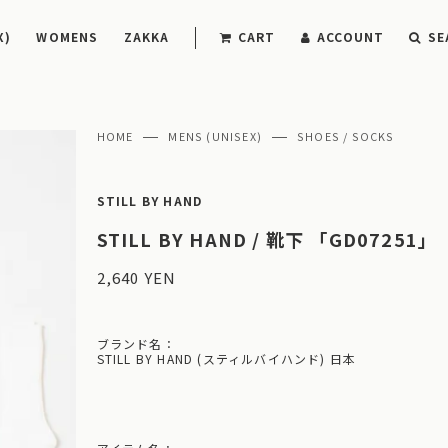
X)
WOMENS
ZAKKA
CART
ACCOUNT
SE
HOME
MENS (UNISEX)
SHOES / SOCKS
STILL BY HAND
STILL BY HAND / 靴下 「GD07251」
2,640 YEN
ブランド名：
STILL BY HAND (スティルバイハンド) 日本