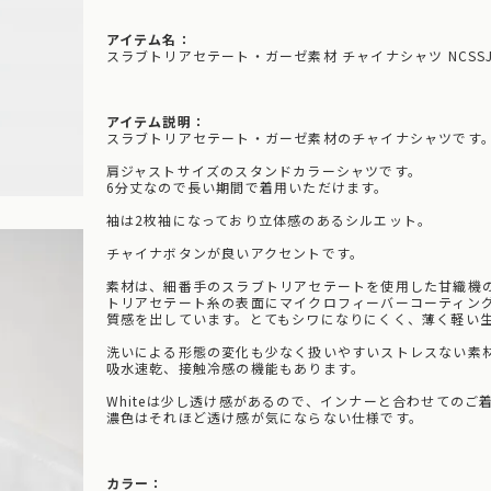
アイテム名：
スラブトリアセテート・ガーゼ素材 チャイナシャツ NCSSJ
アイテム説明：
スラブトリアセテート・ガーゼ素材のチャイナシャツです
肩ジャストサイズのスタンドカラーシャツです。
6分丈なので長い期間で着用いただけます。
袖は2枚袖になっており立体感のあるシルエット。
チャイナボタンが良いアクセントです。
素材は、細番手のスラブトリアセテートを使用した甘織機
トリアセテート糸の表面にマイクロフィーバーコーティン
質感を出しています。とてもシワになりにくく、薄く軽い
洗いによる形態の変化も少なく扱いやすいストレスない素
吸水速乾、接触冷感の機能もあります。
Whiteは少し透け感があるので、インナーと合わせてのご
濃色はそれほど透け感が気にならない仕様です。
カラー：