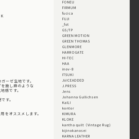
FONEU
FIRMUM
fucica
K
FUJI
_fot
GS/TP
GREEN MOTION
。
GREEN THOMAS
GLENMORE
HARROGATE
HI-TEC
HAA
inov-8
ITSUKI
JöICEADDED
のガーゼ生地です。
グを施し麻のような
J.PRESS
生地感です。
Jens
Johanna Gullichsen
材です。
KaILI
kontor
着用をオススメします。
KIMURA
KLOKE
kantha quilt（Vintage Rug)
kijinokanosei
KARNA LEATHER