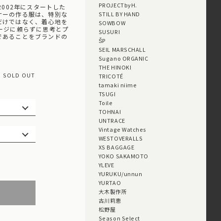
PROJECTbyH.
が2002年にスタートした
ナーの作る服は、特別な
STILL BY HAND
だけではなく、着心地を
SOWBOW
ージに頼らずに思考とプ
SUSURI
であることをブランドの
ŠP
SEIL MARSCHALL
Sugano ORGANIC
THE HINOKI
SOLD OUT
TRICOTÉ
tamaki niime
TSUGI
Toile
TOHNAI
UNTRACE
Vintage Watches
WESTOVERALLS
XS BAGGAGE
YOKO SAKAMOTO
YLEVE
YURUKU/unnun
YURTAO
大木製作所
古川莉恵
松野屋
Season Select