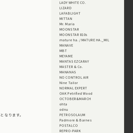
LADY WHITE CO.
LIZARD
LAFABLIGHT
MITTAN
Mr. Maria
MOONSTAR
MOONSTAR 810s
mature ha. / MATURE HA._MIL
MANAVE
MBT
MEYAME
MANTAS EZCARAY
MASTER & Co.
MANANAS
NO CONTROL AIR
Nine Tailor
NORMAL EXPERT
OAK Petrified Wood
OCTOBER&MARCH
ohta
odnu
扱いとなります。
PETROSOLAUM
Padmore & Barnes
POSTALCO
REPRO-PARK