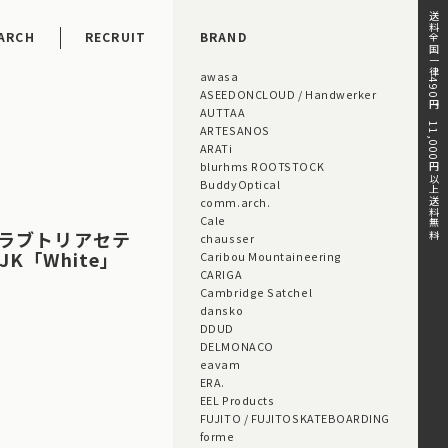
送料全国一律490円。11,000円以上送料無料。
ARCH
RECRUIT
BRAND
awasa
ASEEDONCLOUD / Handwerker
AUTTAA
ARTESANOS
ARATi
blurhms ROOTSTOCK
BuddyOptical
comm.arch.
Cale
 スラブトリアセテ
chausser
K「White」
Caribou Mountaineering
CARIGA
Cambridge Satchel
dansko
DDUD
DELMONACO
eavam
ERA.
EEL Products
FUJITO / FUJITOSKATEBOARDING
forme