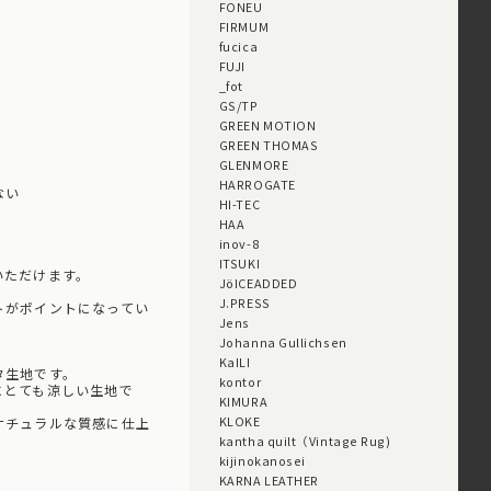
FONEU
FIRMUM
fucica
FUJI
_fot
GS/TP
GREEN MOTION
GREEN THOMAS
GLENMORE
HARROGATE
ない
HI-TEC
HAA
inov-8
ITSUKI
いただけます。
JöICEADDED
J.PRESS
トがポイントになってい
Jens
Johanna Gullichsen
KaILI
タ生地です。
kontor
にとても涼しい生地で
KIMURA
KLOKE
ナチュラルな質感に仕上
kantha quilt（Vintage Rug)
kijinokanosei
KARNA LEATHER