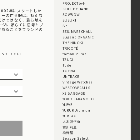
PROJECTbyH.
STILL BY HAND
が2002年にスタートした
SOWBOW
ナーの作る服は、特別な
だけではなく、着心地を
SUSURI
ージに頼らずに思考とプ
ŠP
であることをブランドの
SEIL MARSCHALL
Sugano ORGANIC
THE HINOKI
TRICOTÉ
SOLD OUT
tamaki niime
TSUGI
Toile
TOHNAI
UNTRACE
Vintage Watches
WESTOVERALLS
XS BAGGAGE
YOKO SAKAMOTO
YLEVE
YURUKU/unnun
YURTAO
大木製作所
古川莉恵
松野屋
Season Select