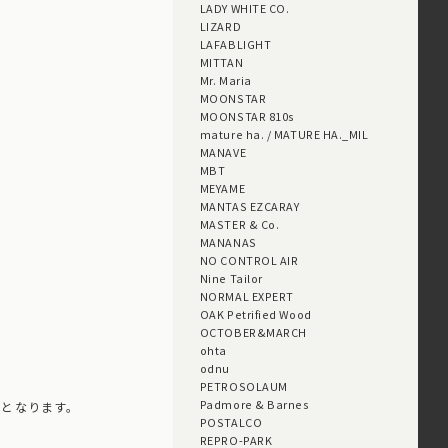
LADY WHITE CO.
LIZARD
LAFABLIGHT
MITTAN
Mr. Maria
MOONSTAR
MOONSTAR 810s
mature ha. / MATURE HA._MIL
MANAVE
MBT
MEYAME
MANTAS EZCARAY
MASTER & Co.
MANANAS
NO CONTROL AIR
Nine Tailor
NORMAL EXPERT
OAK Petrified Wood
OCTOBER&MARCH
ohta
odnu
PETROSOLAUM
Padmore & Barnes
扱いとなります。
POSTALCO
REPRO-PARK