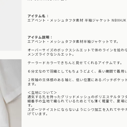
アイテム名：
エアベント・メッシュタフタ素材 半袖ジャケット NBXHJK
アイテム説明：
エアベント・メッシュタフタ素材半袖ジャケットです。
オーバーサイズのボックスシルエットで体のラインを拾わ
メンズライクなシルエット。
テーラードカラーできちんと見せてくれるアイテムです。
６分丈なので羽織としてもちょうどよく、長い期間で着用
２枚袖の立体感のある袖と、低い位置にあるパッチポケッ
ます。
＜生地について＞
通気する孔を持ったグリッドメッシュのポリエステルタフ
細番手の生地で織られているためとても薄く軽量で、夏場
す。
スポーツテイストにならないようにシワ加工を入れてやや
げています。