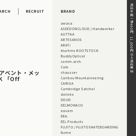
送料全国一律490円。11,000円以上送料無料。
ARCH
RECRUIT
BRAND
awasa
ASEEDONCLOUD / Handwerker
AUTTAA
ARTESANOS
ARATi
blurhms ROOTSTOCK
BuddyOptical
comm.arch.
Cale
 エアベント・メッ
chausser
 「Off
Caribou Mountaineering
CARIGA
Cambridge Satchel
dansko
DDUD
DELMONACO
eavam
ERA.
EEL Products
FUJITO / FUJITOSKATEBOARDING
forme