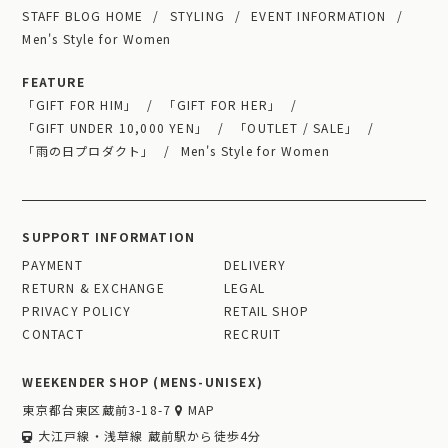
STAFF BLOG HOME
STYLING
EVENT INFORMATION
Men's Style for Women
FEATURE
「GIFT FOR HIM」
「GIFT FOR HER」
「GIFT UNDER 10,000 YEN」
「OUTLET / SALE」
「雨の日プロダクト」
Men's Style for Women
SUPPORT INFORMATION
PAYMENT
DELIVERY
RETURN & EXCHANGE
LEGAL
PRIVACY POLICY
RETAIL SHOP
CONTACT
RECRUIT
WEEKENDER SHOP (MENS-UNISEX)
東京都台東区蔵前3-18-7
MAP
大江戸線・浅草線 蔵前駅から徒歩4分