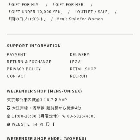
「GIFT FOR HIM」
「GIFT FOR HER」
「GIFT UNDER 10,000 YEN」
「OUTLET / SALE」
「雨の日プロダクト」
Men's Style for Women
SUPPORT INFORMATION
PAYMENT
DELIVERY
RETURN & EXCHANGE
LEGAL
PRIVACY POLICY
RETAIL SHOP
CONTACT
RECRUIT
WEEKENDER SHOP (MENS-UNISEX)
東京都台東区蔵前3-18-7
MAP
大江戸線・浅草線 蔵前駅から徒歩4分
11:00-20:00（月曜定休）
03-5825-4609
WEBSITE
WEEKENDER SHOP ANDEL (WOMENS)