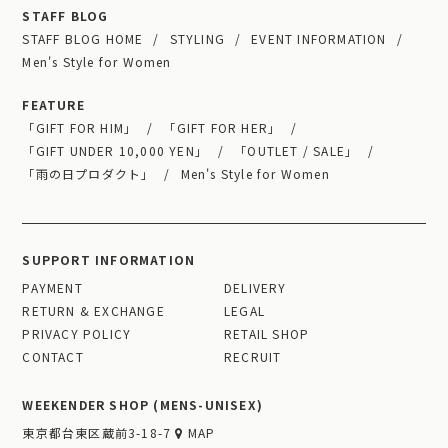
STAFF BLOG
STAFF BLOG HOME
STYLING
EVENT INFORMATION
Men's Style for Women
FEATURE
「GIFT FOR HIM」
「GIFT FOR HER」
「GIFT UNDER 10,000 YEN」
「OUTLET / SALE」
「雨の日プロダクト」
Men's Style for Women
SUPPORT INFORMATION
PAYMENT
DELIVERY
RETURN & EXCHANGE
LEGAL
PRIVACY POLICY
RETAIL SHOP
CONTACT
RECRUIT
WEEKENDER SHOP (MENS-UNISEX)
東京都台東区蔵前3-18-7
MAP