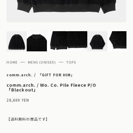
HOME
MENS (UNISEX)
TOPS
comm.arch.
「GIFT FOR HIM」
comm.arch. / Wo. Co. Pile Fleece P/O
「Blackout」
28,600 YEN
【送料無料の商品です】