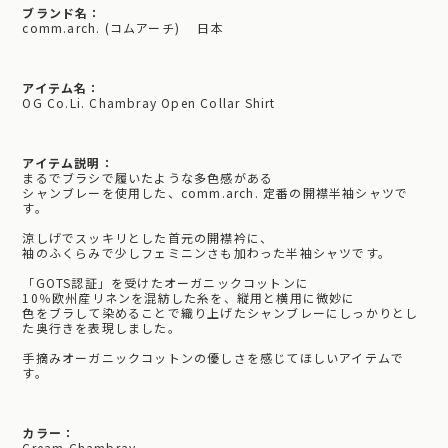
ブランド名：
comm.arch. (コムアーチ) 日本
アイテム名：
OG Co.Li. Chambray Open Collar Shirt
アイテム説明：
まるでブラシで履いたような多色感がある
シャンブレーを使用した、comm.arch. 定番の開襟半袖シャツで
す。
涼しげでスッキリとした首元の開襟衿に、
袖のふくらみで少しフェミニンさも加わった半袖シャツです。
「GOTS認証」を受けたオーガニックコットンに
10％欧州産リネンを混紡した糸を、縦用と横用に微妙に
色をブラして染めることで織り上げたシャンブレーにしっかりとし
た奥行きを表現しました。
手摘みオーガニックコットンの優しさを感じてほしいアイテムで
す。
カラー：
Cream Chambray