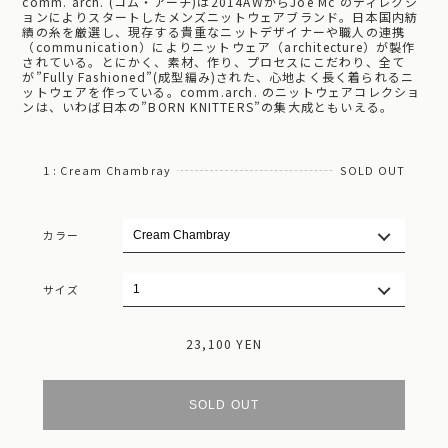
comm. arch. (コム・アーチ)は2014AWからJoe Mc のディレクシ
ョンによりスタートしたメンズニットウェアブランド。日本国内紡
績の糸を厳選し、現存する貴重なニットデザイナーや職人の連携
（communication）によりニットウェア（architecture）が製作
されている。とにかく、素材、作り、プロセスにこだわり、全て
が”Fully Fashioned”(成型編み)された、心地よく長く着られるニ
ットウェアを作っている。comm.arch. のニットウェアコレクショ
ンは、いわば日本の”BORN KNITTERS”の集大成ともいえる。
1 : Cream Chambray
SOLD OUT
カラー
サイズ
23,100 YEN
SOLD OUT